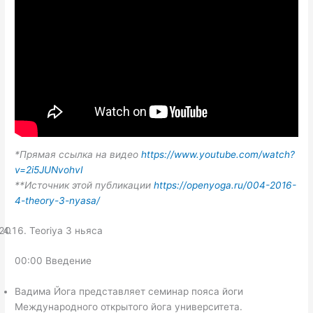
*Прямая ссылка на видео
https://www.youtube.com/watch?
v=2i5JUNvohvI
**Источник этой публикации
https://openyoga.ru/004-2016-
4-theory-3-nyasa/
Teoriya 3 ньяса
00:00 Введение
Вадима Йога представляет семинар пояса йоги
Международного открытого йога университета.