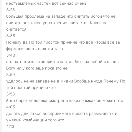
неотъемлемых частей вот сейчас очень
3:28
большая проблема на западе что считать йогой что не
считать вот какое упражнение считается Какое не
считается
3:38
Почему да По той простой причине что все чтобы все за
формализовать наложить на
3:43
это патент и как говорится застал бить за собой и слава
Богу ни у кого еще пока это не
3:50
удалось не на западе не в Индии Вообще нигде Почему По
той простой причине что
3:58
йога берет человека смотрит в каких рамках он может что
4:05
делать двигаться воспринимать осязать размышлять и
умелый комбинации того что
4:13