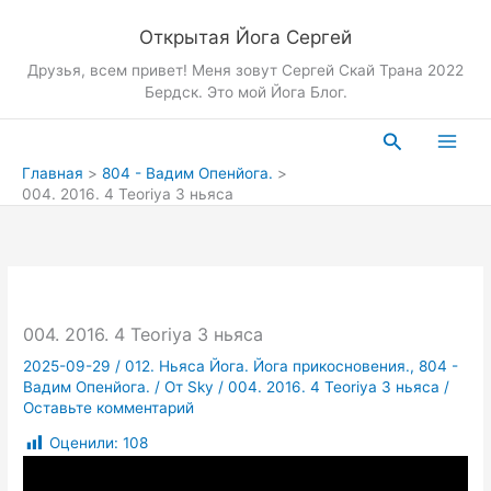
Перейти
Открытая Йога Сергей
к
содержимому
Друзья, всем привет! Меня зовут Сергей Скай Трана 2022
Бердск. Это мой Йога Блог.
Поиск
Главная
804 - Вадим Опенйога.
004. 2016. 4 Teoriya 3 ньяса
004. 2016. 4 Teoriya 3 ньяса
2025-09-29
/
012. Ньяса Йога. Йога прикосновения.
,
804 -
Вадим Опенйога.
/ От
Sky
/
004. 2016. 4 Teoriya 3 ньяса
/
Оставьте комментарий
Оценили:
108