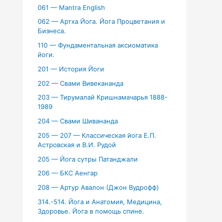
061 — Mantra English
062 — Артха Йога. Йога Процветания и
Бизнеса.
110 — Фундаментальная аксиоматика
йоги.
201 — История Йоги
202 — Свами Вивекананда
203 — Тирумалай Кришнамачарья 1888-
1989
204 — Свами Шивананда
205 — 207 — Классическая йога Е.П.
Астровская и В.И. Рудой
205 — Йога сутры Патанджали
206 — БКС Аенгар
208 — Артур Авалон (Джон Вудрофф)
314.-514. Йога и Анатомия, Медицина,
Здоровье. Йога в помощь спине.