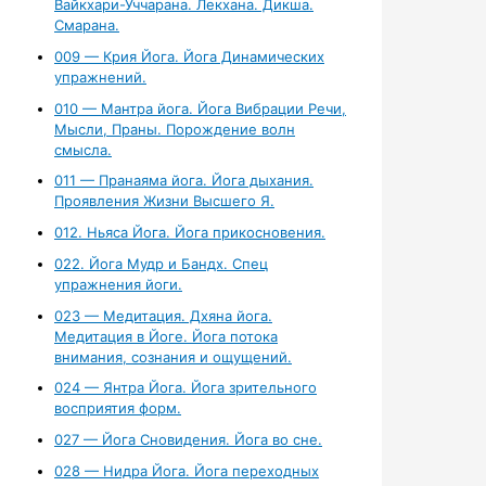
Вайкхари-Уччарана. Лекхана. Дикша.
Смарана.
009 — Крия Йога. Йога Динамических
упражнений.
010 — Мантра йога. Йога Вибрации Речи,
Мысли, Праны. Порождение волн
смысла.
011 — Пранаяма йога. Йога дыхания.
Проявления Жизни Высшего Я.
012. Ньяса Йога. Йога прикосновения.
022. Йога Мудр и Бандх. Спец
упражнения йоги.
023 — Медитация. Дхяна йога.
Медитация в Йоге. Йога потока
внимания, сознания и ощущений.
024 — Янтра Йога. Йога зрительного
восприятия форм.
027 — Йога Сновидения. Йога во сне.
028 — Нидра Йога. Йога переходных