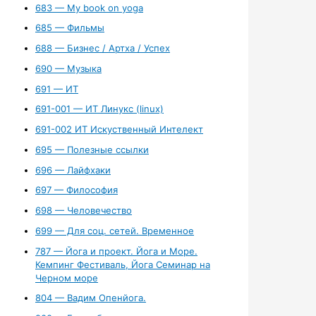
683 — My book on yoga
685 — Фильмы
688 — Бизнес / Артха / Успех
690 — Музыка
691 — ИТ
691-001 — ИТ Линукс (linux)
691-002 ИТ Искуственный Интелект
695 — Полезные ссылки
696 — Лайфхаки
697 — Философия
698 — Человечество
699 — Для соц. сетей. Временное
787 — Йога и проект. Йога и Море.
Кемпинг Фестиваль, Йога Семинар на
Черном море
804 — Вадим Опенйога.