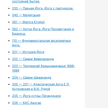
состояний бытия.
035 — Парная Йога. Йога с партнером.
040 — Медитация
061 — Mantra English
062 — Артха Йога. Йога Процветания и
Бизнеса.
110 — Фундаментальная аксиоматика
йоги.
201 — История Йоги
202 — Свами Вивекананда
203 — Тирумалай Кришнамачарья 1888-
1989
204 — Свами Шивананда
205 — 207 — Классическая йога Е.П.
Астровская и В.И. Рудой
205 — Йога сутры Патанджали
206 — БКС Аенгар