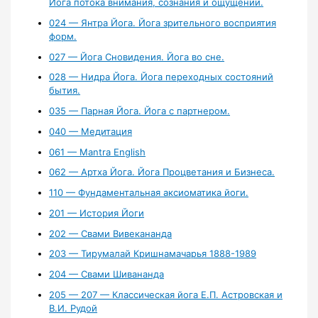
Йога потока внимания, сознания и ощущений.
024 — Янтра Йога. Йога зрительного восприятия
форм.
027 — Йога Сновидения. Йога во сне.
028 — Нидра Йога. Йога переходных состояний
бытия.
035 — Парная Йога. Йога с партнером.
040 — Медитация
061 — Mantra English
062 — Артха Йога. Йога Процветания и Бизнеса.
110 — Фундаментальная аксиоматика йоги.
201 — История Йоги
202 — Свами Вивекананда
203 — Тирумалай Кришнамачарья 1888-1989
204 — Свами Шивананда
205 — 207 — Классическая йога Е.П. Астровская и
В.И. Рудой