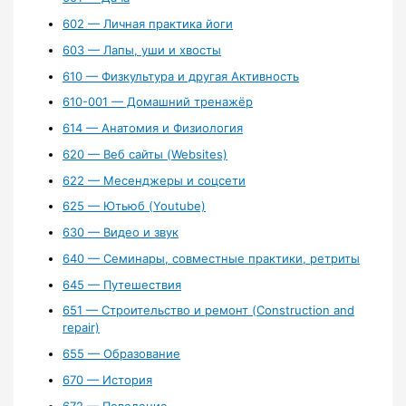
602 — Личная практика йоги
603 — Лапы, уши и хвосты
610 — Физкультура и другая Активность
610-001 — Домашний тренажёр
614 — Анатомия и Физиология
620 — Веб сайты (Websites)
622 — Месенджеры и соцсети
625 — Ютьюб (Youtube)
630 — Видео и звук
640 — Семинары, совместные практики, ретриты
645 — Путешествия
651 — Строительство и ремонт (Construction and
repair)
655 — Образование
670 — История
672 — Поведение