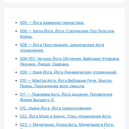
005 — Йога разминка гимнастика.
006 — Хатха Йога. Йога Статических Поз Тела или
Асаны.
008 — Йога Простирания. Циклические йога
упражнения.
008-057. Четыре Йоги Обучения. Вайкхари-Уччарана.
Лекхана. Дикша. Смарана.
009 — Крия Йога. Йога Динамических упражнений.
010 — Мантра йога. Йога Вибрации Речи, Мысли,
Праны. Порождение волн смысла.
011 — Пранаяма йога. Йога дыхания. Проявления
Жизни Высшего Я.
012. Ньяса Йога. Йога прикосновения.
022. Йога Мудр и Бандх. Спец упражнения йоги.
023 — Медитация. Дхяна йога. Медитация в Йоге.