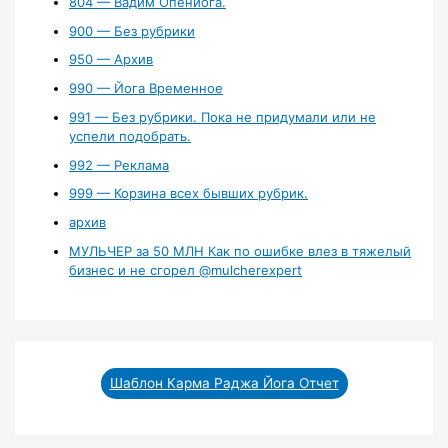
804 — Вадим Опенйога.
900 — Без рубрики
950 — Архив
990 — Йога Временное
991 — Без рубрики. Пока не придумали или не
успели подобрать.
992 — Реклама
999 — Корзина всех бывших рубрик.
архив
МУЛЬЧЕР за 50 МЛН Как по ошибке влез в тяжелый
бизнес и не сгорел ‪@mulcherexpert‬​
Шаблон Карма Раджа Йога Отчет