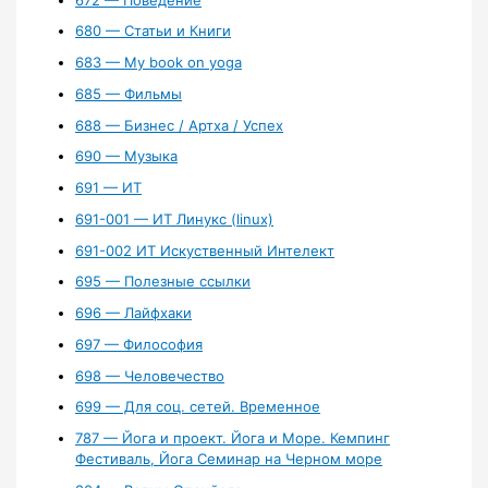
680 — Статьи и Книги
683 — My book on yoga
685 — Фильмы
688 — Бизнес / Артха / Успех
690 — Музыка
691 — ИТ
691-001 — ИТ Линукс (linux)
691-002 ИТ Искуственный Интелект
695 — Полезные ссылки
696 — Лайфхаки
697 — Философия
698 — Человечество
699 — Для соц. сетей. Временное
787 — Йога и проект. Йога и Море. Кемпинг
Фестиваль, Йога Семинар на Черном море