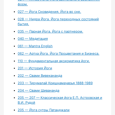
форм.
027 — Йога Сновидения. Йога во сне.
028 — Нидра Йога. Йога переходных состояний
бытия.
035 — Парная Йога. Йога с партнером.
040 — Медитация
061 — Mantra English
062 — Артха Йога. Йога Процветания и Бизнеса.
110 — Фундаментальная аксиоматика йоги.
201 — История Йоги
202 — Свами Вивекананда
203 — Тирумалай Кришнамачарья 1888-1989
204 — Свами Шивананда
205 — 207 — Классическая йога Е.П. Астровская и
В.И. Рудой
205 — Йога сутры Патанджали