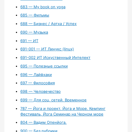
683 — My book on yoga
685 — Фильмы
688 — Бизнес / Артха / Успех
690 — Музыка
691 — ИТ
691-001 — ИТ Линукс (linux)
691-002 ИТ Искуственный Интелект
695 — Полезные ссылки
696 — Лайфхаки
697 — Философия
698 — Человечество
699 — Для соц. сетей. Временное
787 — Йога и проект. Йога и Море. Кемпинг
Фестиваль, Йога Семинар на Черном море
804 — Вадим Опенйога.
900 — Без рубрики