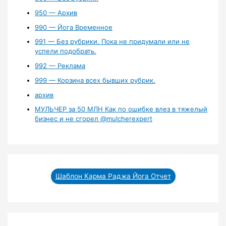
950 — Архив
990 — Йога Временное
991 — Без рубрики. Пока не придумали или не
успели подобрать.
992 — Реклама
999 — Корзина всех бывших рубрик.
архив
МУЛЬЧЕР за 50 МЛН Как по ошибке влез в тяжелый
бизнес и не сгорел ‪@mulcherexpert‬​
Шаблон Карма Раджа Йога Отчет