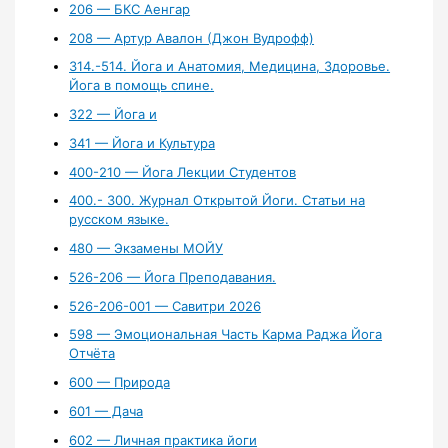
206 — БКС Аенгар
208 — Артур Авалон (Джон Вудрофф)
314.-514. Йога и Анатомия, Медицина, Здоровье.
Йога в помощь спине.
322 — Йога и
341 — Йога и Культура
400-210 — Йога Лекции Студентов
400.- 300. Журнал Открытой Йоги. Статьи на
русском языке.
480 — Экзамены МОЙУ
526-206 — Йога Преподавания.
526-206-001 — Савитри 2026
598 — Эмоциональная Часть Карма Раджа Йога
Отчёта
600 — Природа
601 — Дача
602 — Личная практика йоги