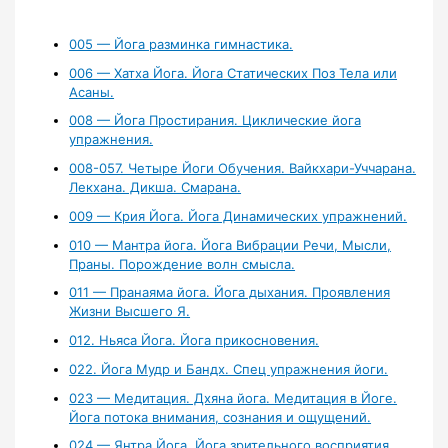
005 — Йога разминка гимнастика.
006 — Хатха Йога. Йога Статических Поз Тела или
Асаны.
008 — Йога Простирания. Циклические йога
упражнения.
008-057. Четыре Йоги Обучения. Вайкхари-Уччарана.
Лекхана. Дикша. Смарана.
009 — Крия Йога. Йога Динамических упражнений.
010 — Мантра йога. Йога Вибрации Речи, Мысли,
Праны. Порождение волн смысла.
011 — Пранаяма йога. Йога дыхания. Проявления
Жизни Высшего Я.
012. Ньяса Йога. Йога прикосновения.
022. Йога Мудр и Бандх. Спец упражнения йоги.
023 — Медитация. Дхяна йога. Медитация в Йоге.
Йога потока внимания, сознания и ощущений.
024 — Янтра Йога. Йога зрительного восприятия