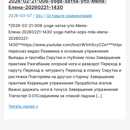
2026-02-21-006-yoga-хатха-упз-Мила-
Елена-20260221-1430
2026-03-07
/
Sky
/
Оставьте комментарий
*2026-02-21-006-yoga-хатха-упз-Мила-
Елена-20260221-1430-yoga-hatha-oops-mila-elena-
20260221-
1430**https://www.youtube.com/live/rW1nh5vyCOo***https://3
пересказ видео Разминка и основные упражнения
Выпады и прогибы Скрутки и глубокие позы Завершение
практики Разгибание опорной ноги и разворот Переход в
паруту Переход в читурангу Переход в планку Скрутка и
растяжка Повторяем на другую сторону Завершение
практики Коррекция упражнения Проработка этапов
Важно держать ноги в тонусе Завершение упражнения
Transcript 0:01Соединяем за спиной ладони […]
2026-
Читать далее »
02-
21-
006-