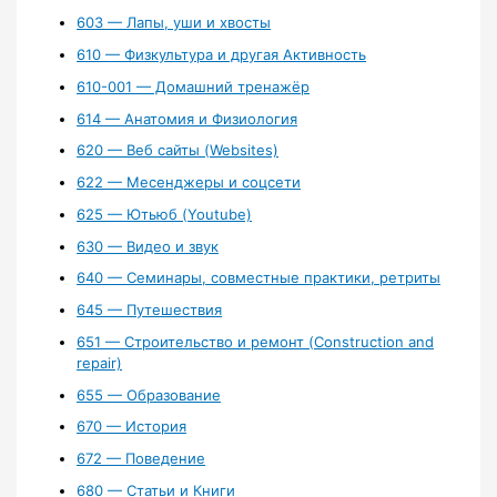
603 — Лапы, уши и хвосты
610 — Физкультура и другая Активность
610-001 — Домашний тренажёр
614 — Анатомия и Физиология
620 — Веб сайты (Websites)
622 — Месенджеры и соцсети
625 — Ютьюб (Youtube)
630 — Видео и звук
640 — Семинары, совместные практики, ретриты
645 — Путешествия
651 — Строительство и ремонт (Construction and
repair)
655 — Образование
670 — История
672 — Поведение
680 — Статьи и Книги