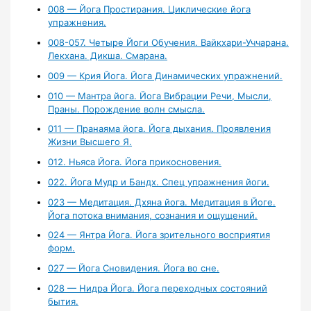
008 — Йога Простирания. Циклические йога
упражнения.
008-057. Четыре Йоги Обучения. Вайкхари-Уччарана.
Лекхана. Дикша. Смарана.
009 — Крия Йога. Йога Динамических упражнений.
010 — Мантра йога. Йога Вибрации Речи, Мысли,
Праны. Порождение волн смысла.
011 — Пранаяма йога. Йога дыхания. Проявления
Жизни Высшего Я.
012. Ньяса Йога. Йога прикосновения.
022. Йога Мудр и Бандх. Спец упражнения йоги.
023 — Медитация. Дхяна йога. Медитация в Йоге.
Йога потока внимания, сознания и ощущений.
024 — Янтра Йога. Йога зрительного восприятия
форм.
027 — Йога Сновидения. Йога во сне.
028 — Нидра Йога. Йога переходных состояний
бытия.