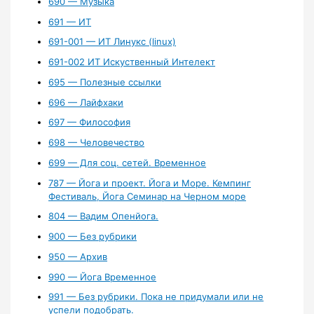
690 — Музыка
691 — ИТ
691-001 — ИТ Линукс (linux)
691-002 ИТ Искуственный Интелект
695 — Полезные ссылки
696 — Лайфхаки
697 — Философия
698 — Человечество
699 — Для соц. сетей. Временное
787 — Йога и проект. Йога и Море. Кемпинг
Фестиваль, Йога Семинар на Черном море
804 — Вадим Опенйога.
900 — Без рубрики
950 — Архив
990 — Йога Временное
991 — Без рубрики. Пока не придумали или не
успели подобрать.