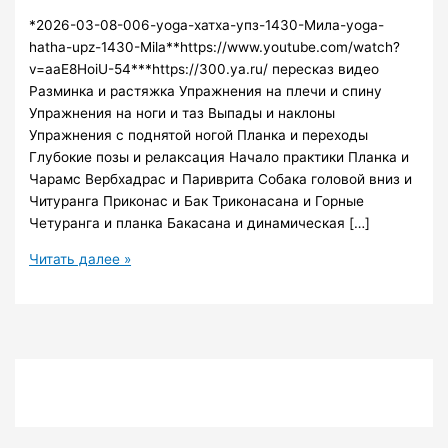
*2026-03-08-006-yoga-хатха-упз-1430-Мила-yoga-
hatha-upz-1430-Mila**https://www.youtube.com/watch?
v=aaE8HoiU-54***https://300.ya.ru/ пересказ видео
Разминка и растяжка Упражнения на плечи и спину
Упражнения на ноги и таз Выпады и наклоны
Упражнения с поднятой ногой Планка и переходы
Глубокие позы и релаксация Начало практики Планка и
Чарамс Вербхадрас и Париврита Собака головой вниз и
Читуранга Приконас и Бак Триконасана и Горные
Четуранга и планка Бакасана и динамическая […]
2026-
Читать далее »
03-
08-
006-
yoga-
хатха-
упз-1430-
Мила