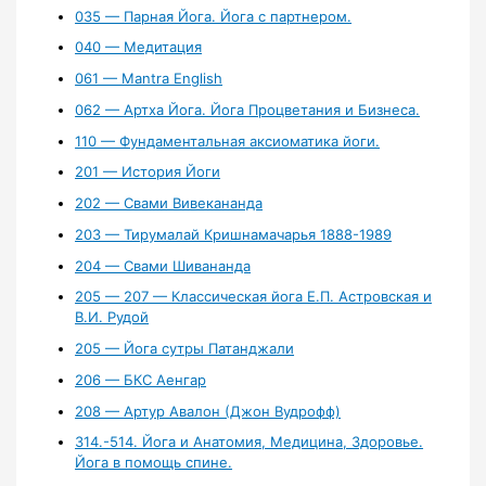
035 — Парная Йога. Йога с партнером.
040 — Медитация
061 — Mantra English
062 — Артха Йога. Йога Процветания и Бизнеса.
110 — Фундаментальная аксиоматика йоги.
201 — История Йоги
202 — Свами Вивекананда
203 — Тирумалай Кришнамачарья 1888-1989
204 — Свами Шивананда
205 — 207 — Классическая йога Е.П. Астровская и
В.И. Рудой
205 — Йога сутры Патанджали
206 — БКС Аенгар
208 — Артур Авалон (Джон Вудрофф)
314.-514. Йога и Анатомия, Медицина, Здоровье.
Йога в помощь спине.