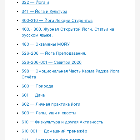
322 — Йога и
341 — Йога и Культура
400-210 — Йога Лекции Студентов
400.- 300. Журнал Открытой Йоги. Статьи на
русском языке.
480 — Экзамены МОЙУ
526-206 — Йога Преподавания.
526-206-001 — Савитри 2026
598 — Эмоциональная Часть Карма Раджа Йога
Отчёта
600 — Природа
601 — Дача
602 — Личная практика йоги
603 — Лапы, уши и хвосты
610 — Физкультура и другая Активность
610-001 — Домашний тренажёр
614 — Анатомия и Физиология