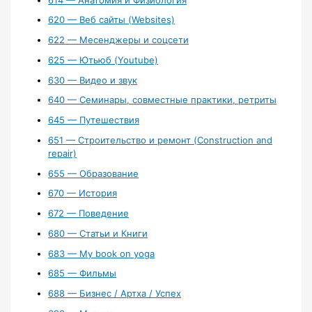
620 — Веб сайты (Websites)
622 — Месенджеры и соцсети
625 — Ютьюб (Youtube)
630 — Видео и звук
640 — Семинары, совместные практики, ретриты
645 — Путешествия
651 — Строительство и ремонт (Construction and
repair)
655 — Образование
670 — История
672 — Поведение
680 — Статьи и Книги
683 — My book on yoga
685 — Фильмы
688 — Бизнес / Артха / Успех