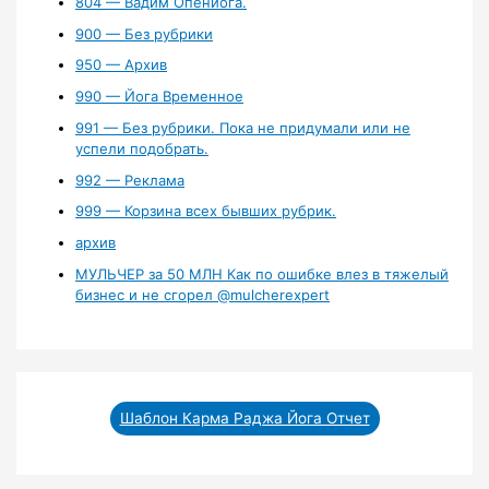
804 — Вадим Опенйога.
900 — Без рубрики
950 — Архив
990 — Йога Временное
991 — Без рубрики. Пока не придумали или не
успели подобрать.
992 — Реклама
999 — Корзина всех бывших рубрик.
архив
МУЛЬЧЕР за 50 МЛН Как по ошибке влез в тяжелый
бизнес и не сгорел ‪@mulcherexpert‬​
Шаблон Карма Раджа Йога Отчет