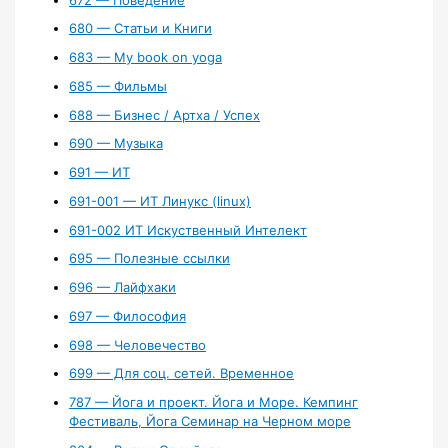
680 — Статьи и Книги
683 — My book on yoga
685 — Фильмы
688 — Бизнес / Артха / Успех
690 — Музыка
691 — ИТ
691-001 — ИТ Линукс (linux)
691-002 ИТ Искуственный Интелект
695 — Полезные ссылки
696 — Лайфхаки
697 — Философия
698 — Человечество
699 — Для соц. сетей. Временное
787 — Йога и проект. Йога и Море. Кемпинг
Фестиваль, Йога Семинар на Черном море