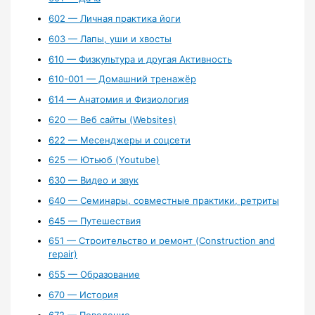
602 — Личная практика йоги
603 — Лапы, уши и хвосты
610 — Физкультура и другая Активность
610-001 — Домашний тренажёр
614 — Анатомия и Физиология
620 — Веб сайты (Websites)
622 — Месенджеры и соцсети
625 — Ютьюб (Youtube)
630 — Видео и звук
640 — Семинары, совместные практики, ретриты
645 — Путешествия
651 — Строительство и ремонт (Construction and
repair)
655 — Образование
670 — История
672 — Поведение