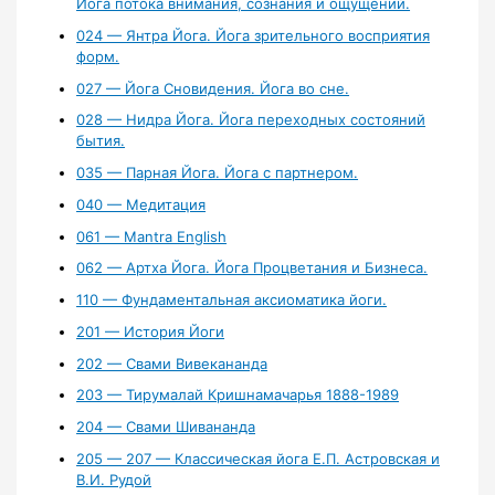
Йога потока внимания, сознания и ощущений.
024 — Янтра Йога. Йога зрительного восприятия
форм.
027 — Йога Сновидения. Йога во сне.
028 — Нидра Йога. Йога переходных состояний
бытия.
035 — Парная Йога. Йога с партнером.
040 — Медитация
061 — Mantra English
062 — Артха Йога. Йога Процветания и Бизнеса.
110 — Фундаментальная аксиоматика йоги.
201 — История Йоги
202 — Свами Вивекананда
203 — Тирумалай Кришнамачарья 1888-1989
204 — Свами Шивананда
205 — 207 — Классическая йога Е.П. Астровская и
В.И. Рудой