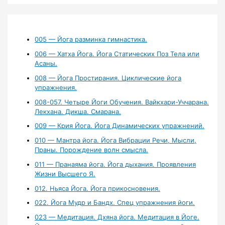
005 — Йога разминка гимнастика.
006 — Хатха Йога. Йога Статических Поз Тела или
Асаны.
008 — Йога Простирания. Циклические йога
упражнения.
008-057. Четыре Йоги Обучения. Вайкхари-Уччарана.
Лекхана. Дикша. Смарана.
009 — Крия Йога. Йога Динамических упражнений.
010 — Мантра йога. Йога Вибрации Речи, Мысли,
Праны. Порождение волн смысла.
011 — Пранаяма йога. Йога дыхания. Проявления
Жизни Высшего Я.
012. Ньяса Йога. Йога прикосновения.
022. Йога Мудр и Бандх. Спец упражнения йоги.
023 — Медитация. Дхяна йога. Медитация в Йоге.