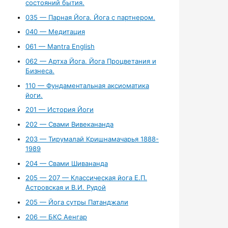
состояний бытия.
035 — Парная Йога. Йога с партнером.
040 — Медитация
061 — Mantra English
062 — Артха Йога. Йога Процветания и
Бизнеса.
110 — Фундаментальная аксиоматика
йоги.
201 — История Йоги
202 — Свами Вивекананда
203 — Тирумалай Кришнамачарья 1888-
1989
204 — Свами Шивананда
205 — 207 — Классическая йога Е.П.
Астровская и В.И. Рудой
205 — Йога сутры Патанджали
206 — БКС Аенгар