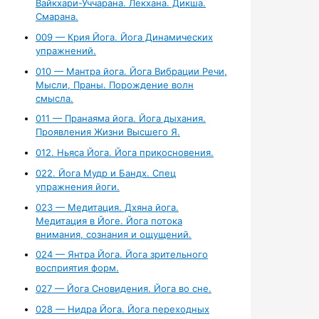
Вайкхари-Уччарана. Лекхана. Дикша.
Смарана.
009 — Крия Йога. Йога Динамических
упражнений.
010 — Мантра йога. Йога Вибрации Речи,
Мысли, Праны. Порождение волн
смысла.
011 — Пранаяма йога. Йога дыхания.
Проявления Жизни Высшего Я.
012. Ньяса Йога. Йога прикосновения.
022. Йога Мудр и Бандх. Спец
упражнения йоги.
023 — Медитация. Дхяна йога.
Медитация в Йоге. Йога потока
внимания, сознания и ощущений.
024 — Янтра Йога. Йога зрительного
восприятия форм.
027 — Йога Сновидения. Йога во сне.
028 — Нидра Йога. Йога переходных