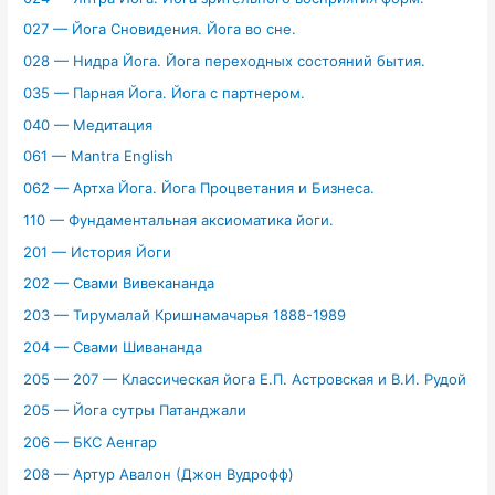
027 — Йога Сновидения. Йога во сне.
028 — Нидра Йога. Йога переходных состояний бытия.
035 — Парная Йога. Йога с партнером.
040 — Медитация
061 — Mantra English
062 — Артха Йога. Йога Процветания и Бизнеса.
110 — Фундаментальная аксиоматика йоги.
201 — История Йоги
202 — Свами Вивекананда
203 — Тирумалай Кришнамачарья 1888-1989
204 — Свами Шивананда
205 — 207 — Классическая йога Е.П. Астровская и В.И. Рудой
205 — Йога сутры Патанджали
206 — БКС Аенгар
208 — Артур Авалон (Джон Вудрофф)