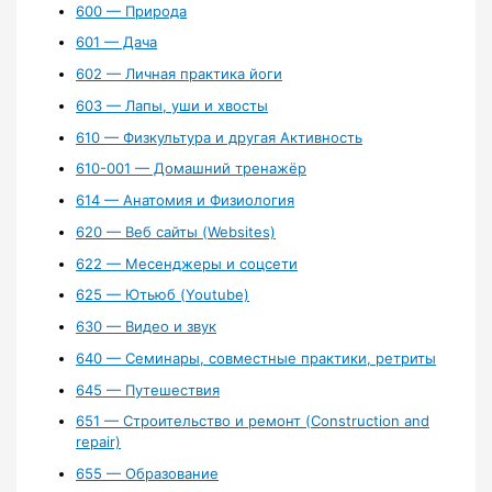
600 — Природа
601 — Дача
602 — Личная практика йоги
603 — Лапы, уши и хвосты
610 — Физкультура и другая Активность
610-001 — Домашний тренажёр
614 — Анатомия и Физиология
620 — Веб сайты (Websites)
622 — Месенджеры и соцсети
625 — Ютьюб (Youtube)
630 — Видео и звук
640 — Семинары, совместные практики, ретриты
645 — Путешествия
651 — Строительство и ремонт (Construction and
repair)
655 — Образование