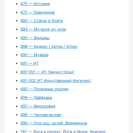
670 — История
672 — Поведение
680 — Статьи и Книги
683 — My book on yoga
685 — Фильмы
688 — Бизнес / Артха / Успех
690 — Музыка
691 — ИТ
691-001 — ИТ Линукс (linux)
691-002 ИТ Искуственный Интелект
695 — Полезные ссылки
696 — Лайфхаки
697 — Философия
698 — Человечество
699 — Для соц. сетей. Временное
787 — Йога и проект. Йога и Море. Кемпинг