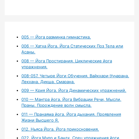
005 — Йога разминка гимнастика.
006 — Хатха Йога. Йога Статических Поз Тела или
Асаны.
008 — Йога Простирания. Циклические йога
упражнения.
008-057. Четыре Йоги Обучения. Вайкхари-Уччарана.
Лекхана. Дикша. Смарана.
009 — Крия Йога. Йога Динамических упражнений.
010 — Мантра йога. Йога Вибрации Речи, Мысли,
Праны. Порождение волн смысла.
011 — Пранаяма йога. Йога дыхания. Проявления
Жизни Высшего Я.
012. Ньяса Йога. Йога прикосновения.
022. Йога Мудр и Бандх. Спец упражнения йоги.