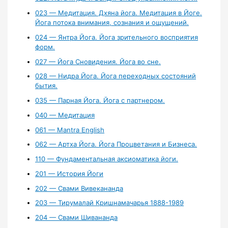
023 — Медитация. Дхяна йога. Медитация в Йоге.
Йога потока внимания, сознания и ощущений.
024 — Янтра Йога. Йога зрительного восприятия
форм.
027 — Йога Сновидения. Йога во сне.
028 — Нидра Йога. Йога переходных состояний
бытия.
035 — Парная Йога. Йога с партнером.
040 — Медитация
061 — Mantra English
062 — Артха Йога. Йога Процветания и Бизнеса.
110 — Фундаментальная аксиоматика йоги.
201 — История Йоги
202 — Свами Вивекананда
203 — Тирумалай Кришнамачарья 1888-1989
204 — Свами Шивананда