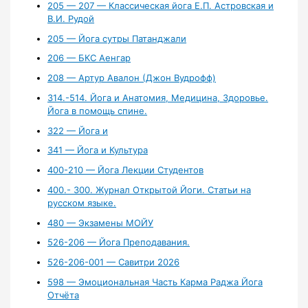
205 — 207 — Классическая йога Е.П. Астровская и
В.И. Рудой
205 — Йога сутры Патанджали
206 — БКС Аенгар
208 — Артур Авалон (Джон Вудрофф)
314.-514. Йога и Анатомия, Медицина, Здоровье.
Йога в помощь спине.
322 — Йога и
341 — Йога и Культура
400-210 — Йога Лекции Студентов
400.- 300. Журнал Открытой Йоги. Статьи на
русском языке.
480 — Экзамены МОЙУ
526-206 — Йога Преподавания.
526-206-001 — Савитри 2026
598 — Эмоциональная Часть Карма Раджа Йога
Отчёта