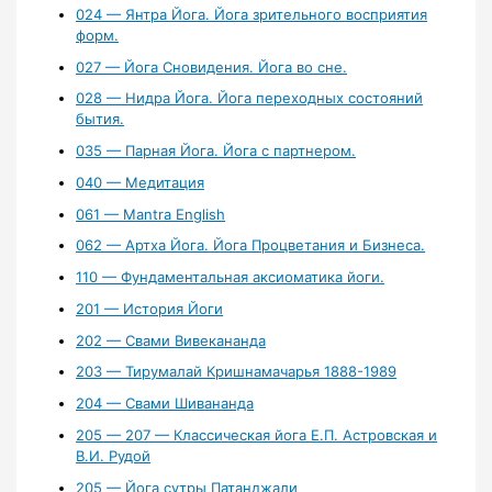
024 — Янтра Йога. Йога зрительного восприятия
форм.
027 — Йога Сновидения. Йога во сне.
028 — Нидра Йога. Йога переходных состояний
бытия.
035 — Парная Йога. Йога с партнером.
040 — Медитация
061 — Mantra English
062 — Артха Йога. Йога Процветания и Бизнеса.
110 — Фундаментальная аксиоматика йоги.
201 — История Йоги
202 — Свами Вивекананда
203 — Тирумалай Кришнамачарья 1888-1989
204 — Свами Шивананда
205 — 207 — Классическая йога Е.П. Астровская и
В.И. Рудой
205 — Йога сутры Патанджали