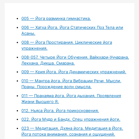
005 — Йога разминка гимнастика.
006 — Хатха Йога. Йога Статических Поз Тела или
Асаны.
008 — Йога Простирания. Циклические йога
упражнения.
008-057. Четыре Йоги Обучения. Вайкхари-Уччарана.
Лекхана. Дикша. Смарана.
009 — Крия Йога. Йога Динамических упражнений.
010 — Мантра йога. Йога Вибрации Речи, Мысли,
Праны. Порождение волн смысла.
011 — Пранаяма йога. Йога дыхания. Проявления
Жизни Высшего Я.
012. Ньяса Йога. Йога прикосновения.
022. Йога Мудр и Бандх. Спец упражнения йоги.
023 — Медитация. Дхяна йога. Медитация в Йоге.
Йога потока внимания, сознания и ощущений.