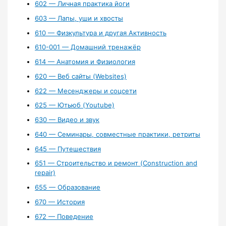
602 — Личная практика йоги
603 — Лапы, уши и хвосты
610 — Физкультура и другая Активность
610-001 — Домашний тренажёр
614 — Анатомия и Физиология
620 — Веб сайты (Websites)
622 — Месенджеры и соцсети
625 — Ютьюб (Youtube)
630 — Видео и звук
640 — Семинары, совместные практики, ретриты
645 — Путешествия
651 — Строительство и ремонт (Construction and
repair)
655 — Образование
670 — История
672 — Поведение