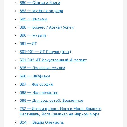
680 — Статьи и Книги
683 — My book on yoga
685 — Фильмы
688 — Бизнес / Артха / Успех
690 — Музыка
691 — ИТ
691-001 — ИТ Линукс (linux)
691-002 ИТ Искуственный Интелект
695 — Полезные ссылки
696 — Лайфхаки
697 — Философия
698 — Человечество
699 — Для соц. сетей. Временное
787 — Йога и проект. Йога и Море. Кемпинг
Фестиваль, Йога Семинар на Черном море
804 — Вадим Опенйога.