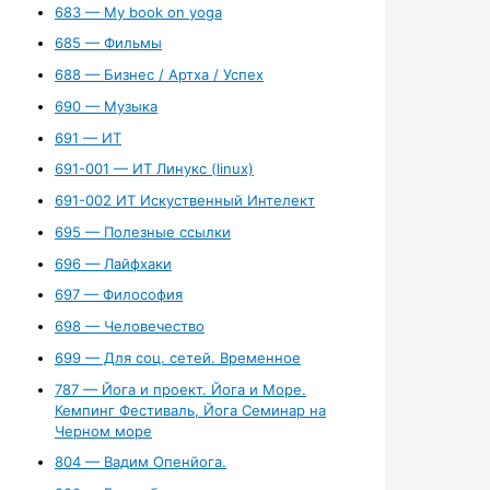
683 — My book on yoga
685 — Фильмы
688 — Бизнес / Артха / Успех
690 — Музыка
691 — ИТ
691-001 — ИТ Линукс (linux)
691-002 ИТ Искуственный Интелект
695 — Полезные ссылки
696 — Лайфхаки
697 — Философия
698 — Человечество
699 — Для соц. сетей. Временное
787 — Йога и проект. Йога и Море.
Кемпинг Фестиваль, Йога Семинар на
Черном море
804 — Вадим Опенйога.