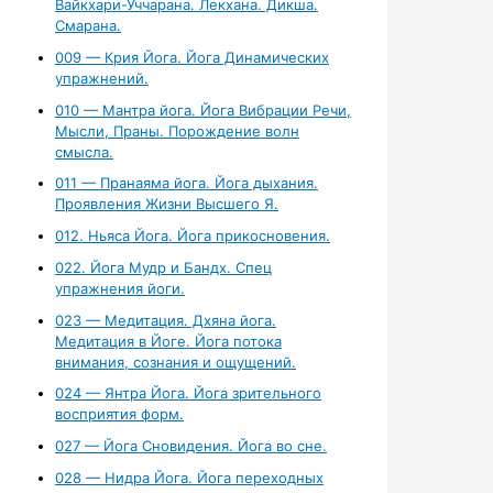
Вайкхари-Уччарана. Лекхана. Дикша.
Смарана.
009 — Крия Йога. Йога Динамических
упражнений.
010 — Мантра йога. Йога Вибрации Речи,
Мысли, Праны. Порождение волн
смысла.
011 — Пранаяма йога. Йога дыхания.
Проявления Жизни Высшего Я.
012. Ньяса Йога. Йога прикосновения.
022. Йога Мудр и Бандх. Спец
упражнения йоги.
023 — Медитация. Дхяна йога.
Медитация в Йоге. Йога потока
внимания, сознания и ощущений.
024 — Янтра Йога. Йога зрительного
восприятия форм.
027 — Йога Сновидения. Йога во сне.
028 — Нидра Йога. Йога переходных