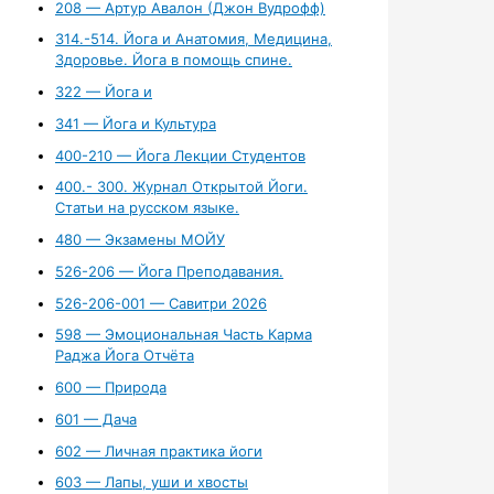
208 — Артур Авалон (Джон Вудрофф)
314.-514. Йога и Анатомия, Медицина,
Здоровье. Йога в помощь спине.
322 — Йога и
341 — Йога и Культура
400-210 — Йога Лекции Студентов
400.- 300. Журнал Открытой Йоги.
Статьи на русском языке.
480 — Экзамены МОЙУ
526-206 — Йога Преподавания.
526-206-001 — Савитри 2026
598 — Эмоциональная Часть Карма
Раджа Йога Отчёта
600 — Природа
601 — Дача
602 — Личная практика йоги
603 — Лапы, уши и хвосты