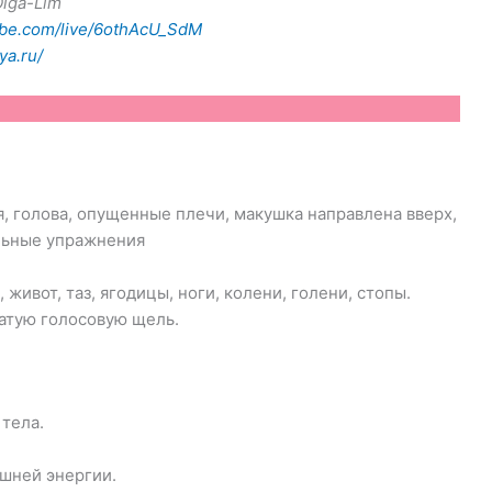
lga-Lim
ube.com/live/6othAcU_SdM
ya.ru/
я, голова, опущенные плечи, макушка направлена вверх,
ельные упражнения
 живот, таз, ягодицы, ноги, колени, голени, стопы.
атую голосовую щель.
 тела.
ешней энергии.