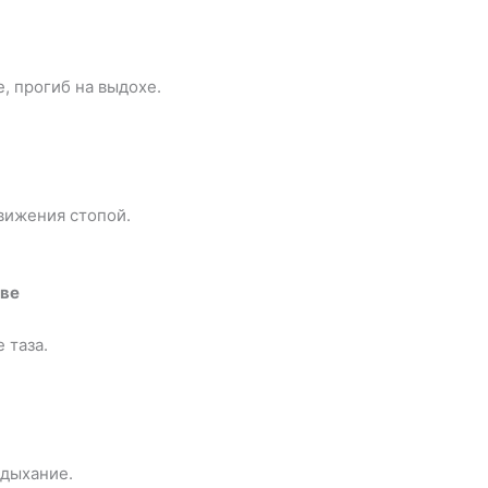
, прогиб на выдохе.
вижения стопой.
аве
 таза.
 дыхание.