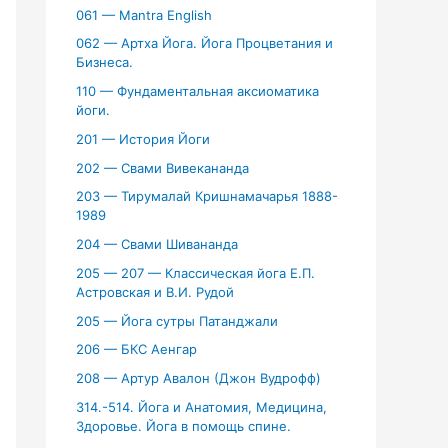
061 — Mantra English
062 — Артха Йога. Йога Процветания и
Бизнеса.
110 — Фундаментальная аксиоматика
йоги.
201 — История Йоги
202 — Свами Вивекананда
203 — Тирумалай Кришнамачарья 1888-
1989
204 — Свами Шивананда
205 — 207 — Классическая йога Е.П.
Астровская и В.И. Рудой
205 — Йога сутры Патанджали
206 — БКС Аенгар
208 — Артур Авалон (Джон Вудрофф)
314.-514. Йога и Анатомия, Медицина,
Здоровье. Йога в помощь спине.