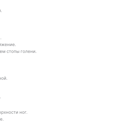
.
.
тяжение.
аем стопы голени.
ной.
г
рхности ног.
е.