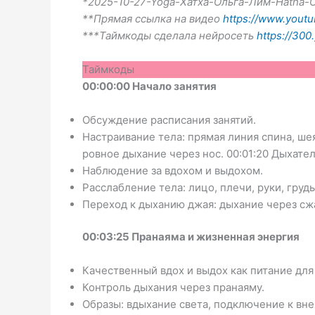
*2025-10-27-Yoga-Хатха-Ольга-Лим-Hatha-O
**Прямая ссылка на видео
https://www.yout
***Таймкоды сделала нейросеть
https://300.
Таймкоды
00:00:00 Начало занятия
Обсуждение расписания занятий.
Настраивание тела: прямая линия спина, ше
ровное дыхание через нос. 00:01:20 Дыхат
Наблюдение за вдохом и выдохом.
Расслабление тела: лицо, плечи, руки, грудь,
Переход к дыханию джая: дыхание через сж
00:03:25 Пранаяма и жизненная энергия
Качественный вдох и выдох как питание для
Контроль дыхания через пранаяму.
Образы: вдыхание света, подключение к вн