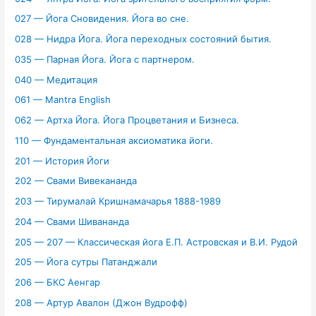
027 — Йога Сновидения. Йога во сне.
028 — Нидра Йога. Йога переходных состояний бытия.
035 — Парная Йога. Йога с партнером.
040 — Медитация
061 — Mantra English
062 — Артха Йога. Йога Процветания и Бизнеса.
110 — Фундаментальная аксиоматика йоги.
201 — История Йоги
202 — Свами Вивекананда
203 — Тирумалай Кришнамачарья 1888-1989
204 — Свами Шивананда
205 — 207 — Классическая йога Е.П. Астровская и В.И. Рудой
205 — Йога сутры Патанджали
206 — БКС Аенгар
208 — Артур Авалон (Джон Вудрофф)