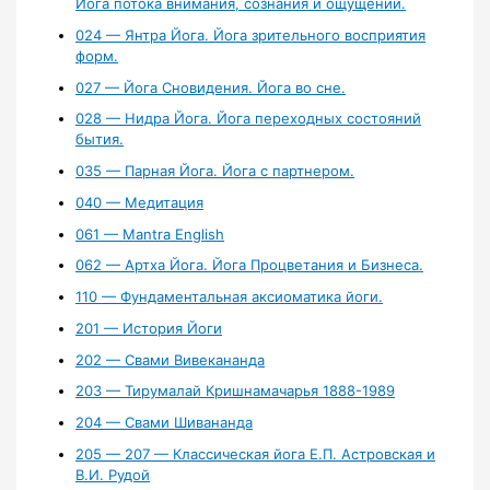
Йога потока внимания, сознания и ощущений.
024 — Янтра Йога. Йога зрительного восприятия
форм.
027 — Йога Сновидения. Йога во сне.
028 — Нидра Йога. Йога переходных состояний
бытия.
035 — Парная Йога. Йога с партнером.
040 — Медитация
061 — Mantra English
062 — Артха Йога. Йога Процветания и Бизнеса.
110 — Фундаментальная аксиоматика йоги.
201 — История Йоги
202 — Свами Вивекананда
203 — Тирумалай Кришнамачарья 1888-1989
204 — Свами Шивананда
205 — 207 — Классическая йога Е.П. Астровская и
В.И. Рудой