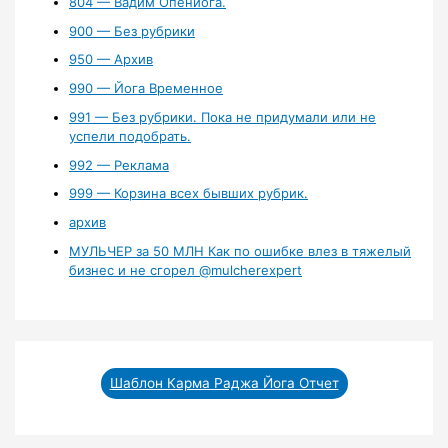
804 — Вадим Опенйога.
900 — Без рубрики
950 — Архив
990 — Йога Временное
991 — Без рубрики. Пока не придумали или не
успели подобрать.
992 — Реклама
999 — Корзина всех бывших рубрик.
архив
МУЛЬЧЕР за 50 МЛН Как по ошибке влез в тяжелый
бизнес и не сгорел ‪@mulcherexpert‬​
Шаблон Карма Раджа Йога Отчет