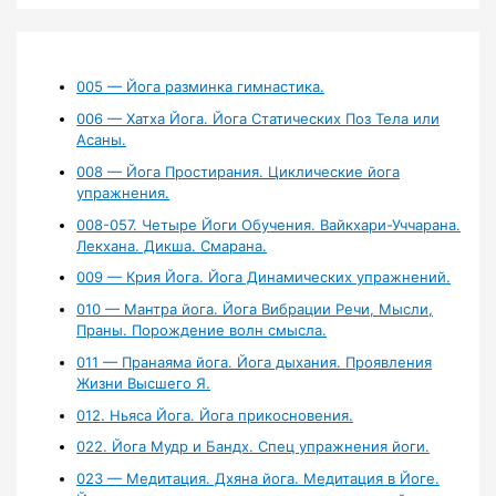
005 — Йога разминка гимнастика.
006 — Хатха Йога. Йога Статических Поз Тела или
Асаны.
008 — Йога Простирания. Циклические йога
упражнения.
008-057. Четыре Йоги Обучения. Вайкхари-Уччарана.
Лекхана. Дикша. Смарана.
009 — Крия Йога. Йога Динамических упражнений.
010 — Мантра йога. Йога Вибрации Речи, Мысли,
Праны. Порождение волн смысла.
011 — Пранаяма йога. Йога дыхания. Проявления
Жизни Высшего Я.
012. Ньяса Йога. Йога прикосновения.
022. Йога Мудр и Бандх. Спец упражнения йоги.
023 — Медитация. Дхяна йога. Медитация в Йоге.