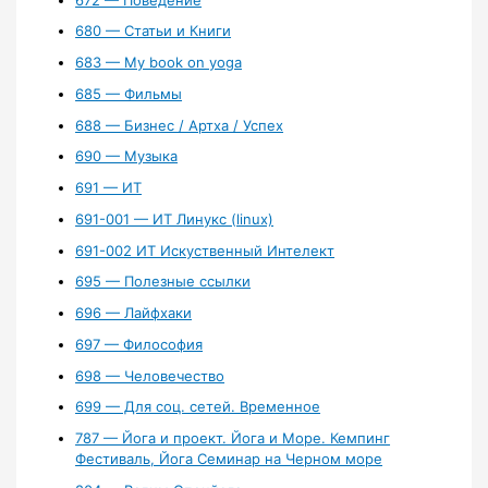
680 — Статьи и Книги
683 — My book on yoga
685 — Фильмы
688 — Бизнес / Артха / Успех
690 — Музыка
691 — ИТ
691-001 — ИТ Линукс (linux)
691-002 ИТ Искуственный Интелект
695 — Полезные ссылки
696 — Лайфхаки
697 — Философия
698 — Человечество
699 — Для соц. сетей. Временное
787 — Йога и проект. Йога и Море. Кемпинг
Фестиваль, Йога Семинар на Черном море