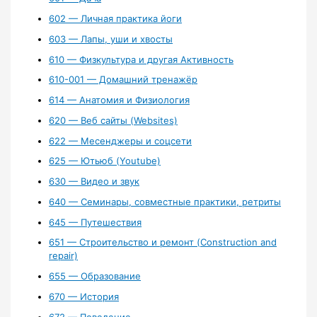
602 — Личная практика йоги
603 — Лапы, уши и хвосты
610 — Физкультура и другая Активность
610-001 — Домашний тренажёр
614 — Анатомия и Физиология
620 — Веб сайты (Websites)
622 — Месенджеры и соцсети
625 — Ютьюб (Youtube)
630 — Видео и звук
640 — Семинары, совместные практики, ретриты
645 — Путешествия
651 — Строительство и ремонт (Construction and
repair)
655 — Образование
670 — История
672 — Поведение