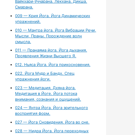
Вайкхари-Уччарана. Лекхана. Дикша.
Смарана.
009 — Крия Йога. Йога Динамических
упражнений.
010 — Мантра йога. Йога Вибрации Речи,
Мысли, Праны. Порождение волн
смысла.
011 — Пранаяма йога. Йога дыхания.
Проявления Жизни Высшего Я.
012. Ньяса Йога. Йога прикосновения.
022. Йога Мудр и Бандх. Спец
упражнения йоги.
023 — Медитация. Дхяна йога.
Медитация в Йоге. Йога потока
внимания, сознания и ощущений.
024 — Янтра Йога. Йога зрительного
восприятия форм.
027 — Йога Сновидения. Йога во сне.
028 — Нидра Йога. Йога переходных