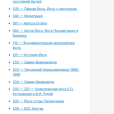
состояний бытия.
035 — Парная Йога. Йога с партнером.
040 — Медитация
061 — Mantra English
062 — Артха Йога. Йога Процветания и
Бизнеса.
110 — Фундаментальная аксиоматика
йоги.
201 — История Йоги
202 — Свами Вивекананда
203 — Тирумалай Кришнамачарья 1888-
1989
204 — Свами Шивананда
205 — 207 — Классическая йога Е.П.
Астровская и В.И. Рудой
205 — Йога сутры Патанджали
206 — БКС Аенгар