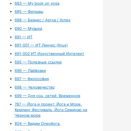
683 — My book on yoga
685 — Фильмы
688 — Бизнес / Артха / Успех
690 — Музыка
691 — ИТ
691-001 — ИТ Линукс (linux)
691-002 ИТ Искуственный Интелект
695 — Полезные ссылки
696 — Лайфхаки
697 — Философия
698 — Человечество
699 — Для соц. сетей. Временное
787 — Йога и проект. Йога и Море.
Кемпинг Фестиваль, Йога Семинар на
Черном море
804 — Вадим Опенйога.