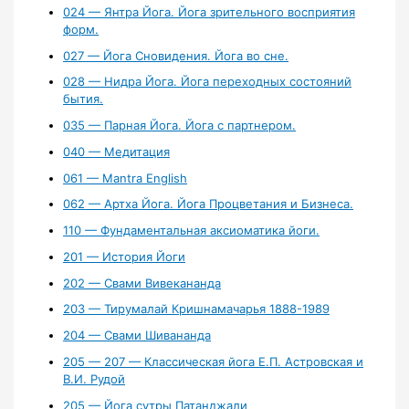
024 — Янтра Йога. Йога зрительного восприятия
форм.
027 — Йога Сновидения. Йога во сне.
028 — Нидра Йога. Йога переходных состояний
бытия.
035 — Парная Йога. Йога с партнером.
040 — Медитация
061 — Mantra English
062 — Артха Йога. Йога Процветания и Бизнеса.
110 — Фундаментальная аксиоматика йоги.
201 — История Йоги
202 — Свами Вивекананда
203 — Тирумалай Кришнамачарья 1888-1989
204 — Свами Шивананда
205 — 207 — Классическая йога Е.П. Астровская и
В.И. Рудой
205 — Йога сутры Патанджали