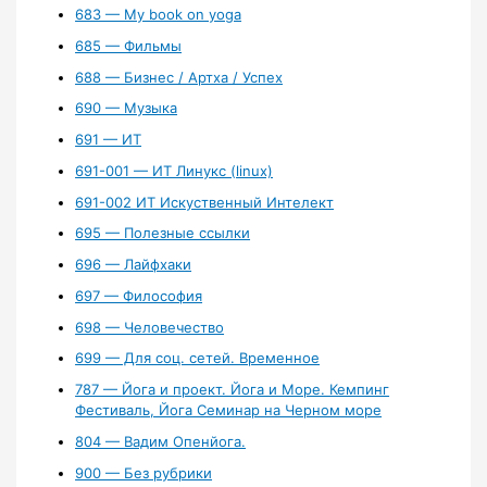
683 — My book on yoga
685 — Фильмы
688 — Бизнес / Артха / Успех
690 — Музыка
691 — ИТ
691-001 — ИТ Линукс (linux)
691-002 ИТ Искуственный Интелект
695 — Полезные ссылки
696 — Лайфхаки
697 — Философия
698 — Человечество
699 — Для соц. сетей. Временное
787 — Йога и проект. Йога и Море. Кемпинг
Фестиваль, Йога Семинар на Черном море
804 — Вадим Опенйога.
900 — Без рубрики