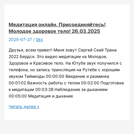
–
“Да
будут
все
Медитация онлайн. Присоединяйтесь!
живые
Молодое здоровое тело! 26.03.2025
существа
2025-07-27
/
Sky
счастливы”
Друзья, всем привет! Меня зовут Сергей Скай Трана
2022 Бердск. Это видео медитации на Молодое,
Здоровое и Красивое тело. На Ютубе звук получился с
телефона, но запись трансляции на Рутебе с хорошим
звуком Таймкоды 00:00:00 Введение и разминка
00:01:02 Важность работы с телом 00:02:00 Подготовка
к медитации 00:03:28 Наблюдение за дыханием
00:05:00 Медитация и дыхание
Медитация
Читать далее »
онлайн.
Присоединяйтесь!
Молодое
здоровое