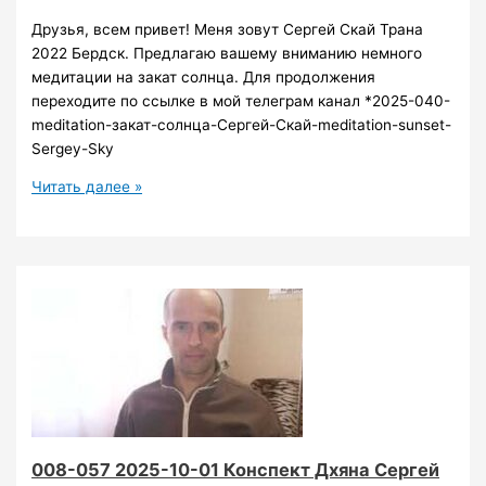
Друзья, всем привет! Меня зовут Сергей Скай Трана
2022 Бердск. Предлагаю вашему вниманию немного
медитации на закат солнца. Для продолжения
переходите по ссылке в мой телеграм канал *2025-040-
meditation-закат-солнца-Сергей-Скай-meditation-sunset-
Sergey-Sky
2025
Читать далее »
040
Медитация
на
закат
Серей
Скай
008-057 2025-10-01 Конспект Дхяна Сергей