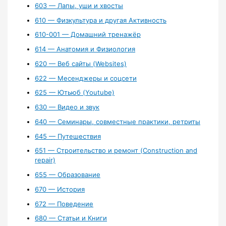
603 — Лапы, уши и хвосты
610 — Физкультура и другая Активность
610-001 — Домашний тренажёр
614 — Анатомия и Физиология
620 — Веб сайты (Websites)
622 — Месенджеры и соцсети
625 — Ютьюб (Youtube)
630 — Видео и звук
640 — Семинары, совместные практики, ретриты
645 — Путешествия
651 — Строительство и ремонт (Construction and
repair)
655 — Образование
670 — История
672 — Поведение
680 — Статьи и Книги