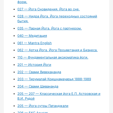
форм.
027 — Йога Сновидения. Йога во сне.
028 — Нидра Йога. Йога переходных состояний
бытия.
035 — Парная Йога. Йога с партнером.
040 — Медитация
061 — Mantra English
062 — Артха Йога. Йога Процветания и Бизнеса.
110 — Фундаментальная аксиоматика йоги.
201 — История Йоги
202 — Свами Вивекананда
203 — Тирумалай Кришнамачарья 1888-1989
204 — Свами Шивананда
205 — 207 — Классическая йога Е.П. Астровская и
В.И. Рудой
205 — Йога сутры Патанджали
206 — БКС Аенгар