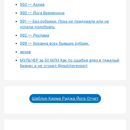
950 — Архив
990 — Йога Временное
991 — Без рубрики. Пока не придумали или не
успели подобрать.
992 — Реклама
999 — Корзина всех бывших рубрик.
архив
МУЛЬЧЕР за 50 МЛН Как по ошибке влез в тяжелый
бизнес и не сгорел ‪@mulcherexpert‬​
Шаблон Карма Раджа Йога Отчет