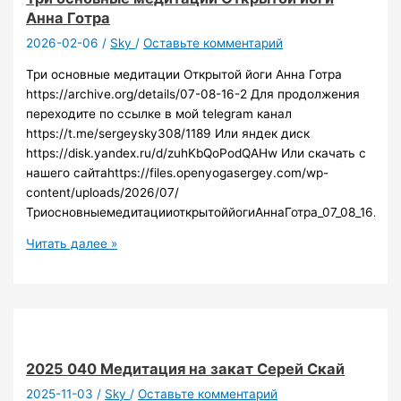
Анна Готра
2026-02-06
/
Sky
/
Оставьте комментарий
Три основные медитации Открытой йоги Анна Готра
https://archive.org/details/07-08-16-2 Для продолжения
переходите по ссылке в мой telegram канал
https://t.me/sergeysky308/1189 Или яндек диск
https://disk.yandex.ru/d/zuhKbQoPodQAHw Или скачать с
нашего сайтаhttps://files.openyogasergey.com/wp-
content/uploads/2026/07/
ТриосновныемедитацииоткрытоййогиАннаГотра_07_08_16.mp
Три
Читать далее »
основные
медитации
Открытой
йоги
Анна
Готра
2025 040 Медитация на закат Серей Скай
2025-11-03
/
Sky
/
Оставьте комментарий