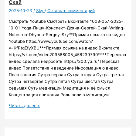
Скай
2025-10-23
/
Sky
/
Оставьте комментарий
Смотреть Youtube Смотреть Вконтакте *008-057-2025-
10-01-Yoga-Пишу-Конспект-Дхяна-Сергей-Скай-Writing-
Notes-on-Dhyana-Sergey-Sky**Прямая ссылка на видео
Youtube https://www.youtube.com/watch?
v=KfPtqEfyXBU***Прямая ссылка на видео Вконтакте
https://vk.com/video209568005_456239790****Пересказ
видео сделала нейросеть https://300.ya.ru/ Пересказ
видео Приветствие и введение Информация о видео
План занятия Сутра первая Сутра вторая Сутра третья
Сутра четвертая Сутра пятая Сутра шестая Сутра
седьмая Суть медитации Медитация и её смысл
Концентрация внимания Роль воли в медитации
008-
Читать далее »
057
2025-
10-
01