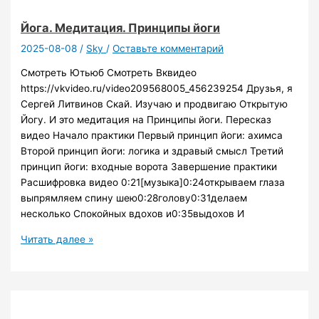
Конспект
Дхяна
Йога. Медитация. Принципы йоги
Сергей
2025-08-08
/
Sky
/
Оставьте комментарий
Скай
Смотреть Ютьюб Смотреть Вквидео
https://vkvideo.ru/video209568005_456239254 Друзья, я
Сергей Литвинов Скай. Изучаю и продвигаю Открытую
Йогу. И это медитация на Принципы йоги. Пересказ
видео Начало практики Первый принцип йоги: ахимса
Второй принцип йоги: логика и здравый смысл Третий
принцип йоги: входные ворота Завершение практики
Расшифровка видео 0:21[музыка]0:24открываем глаза
выпрямляем спину шею0:28голову0:31делаем
несколько Спокойных вдохов и0:35выдохов И
Йога.
Читать далее »
Медитация.
Принципы
йоги