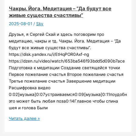
Чакры. Йога. Медитация – “Да будут все
живые существа счастливы”
2025-08-01
/
Sky
Друзья, я Сергей Скай и здесь поговорим про
медитацию, чакры и тд. Чакры. Йога. Медитация – “Да
будут все живые существа счастливы”.
https://disk.yandex.ru/i/EtHqPOR0Axf-ng
https://dzen.ru/video/watch/653ba546f93bdd5d090b7ace
Подготовка к медитации Создание светящейся точки
Первое пожелание счастья Второе пожелание счастья
Третье пожелание счастья Завершение медитации
Расшифровка видео
0:02[музыка]0:07устраиваемся0:09[музыка]0:11поудобнее
это может быть любая поза0:14Главное чтобы спина
шея и голова Были
Чакры.
Читать далее »
Йога.
Медитация