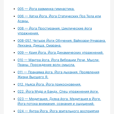
005 — Йога разминка гимнастика.
006 — Хатха Йога. Йога Статических Поз Тела или
Асаны.
008 — Йога Простирания. Циклические йога
упражнения.
008-057. Четыре Йоги Обучения. Вайкхари-Уччарана.
Лекхана. Дикша. Смарана.
009 — Крия Йога. Йога Динамических упражнений.
010 — Мантра йога. Йога Вибрации Речи, Мысли,
Праны. Порождение волн смысла.
011 — Пранаяма йога. Йога дыхания. Проявления
Жизни Высшего Я.
012. Ньяса Йога. Йога прикосновения.
022. Йога Мудр и Бандх. Спец упражнения йоги.
023 — Медитация. Дхяна йога. Медитация в Йоге.
Йога потока внимания, сознания и ощущений.
024 — Янтра Йога. Йога зрительного восприятия