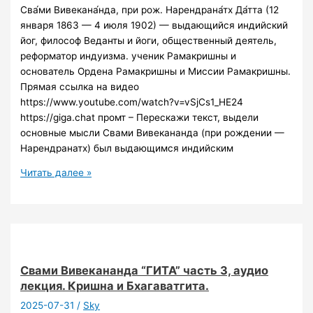
Сва́ми Вивекана́нда, при рож. Нарендрана́тх Да́тта (12
января 1863 — 4 июля 1902) — выдающийся индийский
йог, философ Веданты и йоги, общественный деятель,
реформатор индуизма. ученик Рамакришны и
основатель Ордена Рамакришны и Миссии Рамакришны.
Прямая ссылка на видео
https://www.youtube.com/watch?v=vSjCs1_HE24
https://giga.chat промт – Перескажи текст, выдели
основные мысли Свами Вивекананда (при рождении —
Нарендранатх) был выдающимся индийским
Свами
Читать далее »
Вивекананда.
Мы
видим
мир
таким,
каковы
Свами Вивекананда “ГИТА” часть 3, аудио
мы
лекция. Кришна и Бхагаватгита.
сами;
2025-07-31
/
Sky
то,