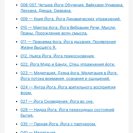
008-057. Четыре Йоги Обучения. Вайкхари-Уччарана.
Лекхана. Дикша. Смарана.
009 — Крия Йога. Йога Динамических упражнений.
010 — Мантра йога. Йога Вибрации Речи, Мысли,
Праны. Порождение волн смысла.
011 — Пранаяма йога. Йога дыхания. Проявления
Жизни Высшего Я.
012. Ньяса Йога. Йога прикосновения.
022. Йога Мудр и Бандх. Спец упражнения йоги.
023 — Медитация. Дхяна йога. Медитация в Йоге.
Йога потока внимания, сознания и ощущений.
024 — Янтра Йога. Йога зрительного восприятия
форм.
027 — Йога Сновидения. Йога во сне.
028 — Нидра Йога. Йога переходных состояний
бытия.
035 — Парная Йога. Йога с партнером.
040 — Медитация