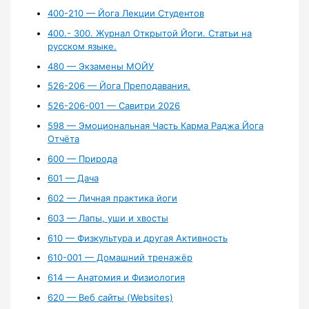
400-210 — Йога Лекции Студентов
400.- 300. Журнал Открытой Йоги. Статьи на
русском языке.
480 — Экзамены МОЙУ
526-206 — Йога Преподавания.
526-206-001 — Савитри 2026
598 — Эмоциональная Часть Карма Раджа Йога
Отчёта
600 — Природа
601 — Дача
602 — Личная практика йоги
603 — Лапы, уши и хвосты
610 — Физкультура и другая Активность
610-001 — Домашний тренажёр
614 — Анатомия и Физиология
620 — Веб сайты (Websites)