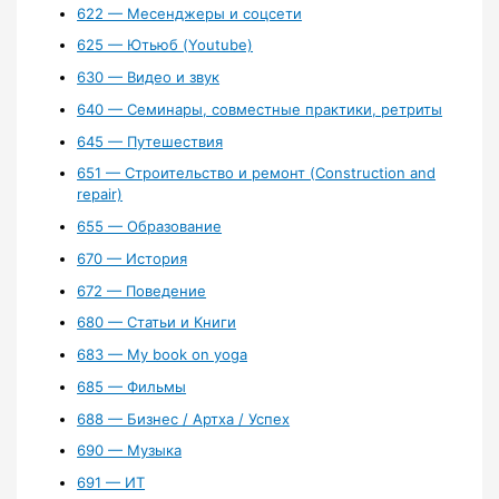
622 — Месенджеры и соцсети
625 — Ютьюб (Youtube)
630 — Видео и звук
640 — Семинары, совместные практики, ретриты
645 — Путешествия
651 — Строительство и ремонт (Construction and
repair)
655 — Образование
670 — История
672 — Поведение
680 — Статьи и Книги
683 — My book on yoga
685 — Фильмы
688 — Бизнес / Артха / Успех
690 — Музыка
691 — ИТ