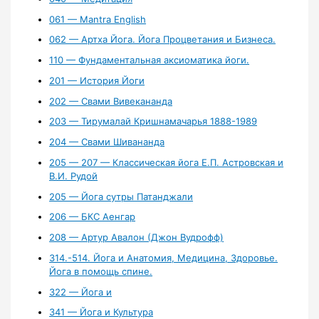
061 — Mantra English
062 — Артха Йога. Йога Процветания и Бизнеса.
110 — Фундаментальная аксиоматика йоги.
201 — История Йоги
202 — Свами Вивекананда
203 — Тирумалай Кришнамачарья 1888-1989
204 — Свами Шивананда
205 — 207 — Классическая йога Е.П. Астровская и
В.И. Рудой
205 — Йога сутры Патанджали
206 — БКС Аенгар
208 — Артур Авалон (Джон Вудрофф)
314.-514. Йога и Анатомия, Медицина, Здоровье.
Йога в помощь спине.
322 — Йога и
341 — Йога и Культура