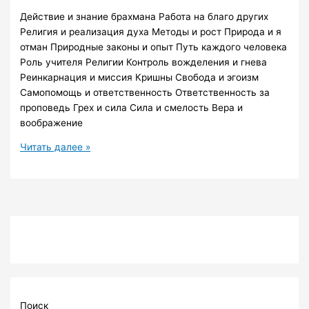
что
Действие и знание брахмана Работа на благо других
у
Религия и реализация духа Методы и рост Природа и я
нас
отман Природные законы и опыт Путь каждого человека
внутри,
Роль учителя Религии Контроль вожделения и гнева
мы
Реинкарнация и миссия Кришны Свобода и эгоизм
видим
Самопомощь и ответственность Ответственность за
вне
проповедь Грех и сила Сила и смелость Вера и
нас.
воображение
Свами
Читать далее »
Вивекананда
“ГИТА”
часть
3,
аудио
лекция.
Кришна
и
Бхагаватгита.
Поиск