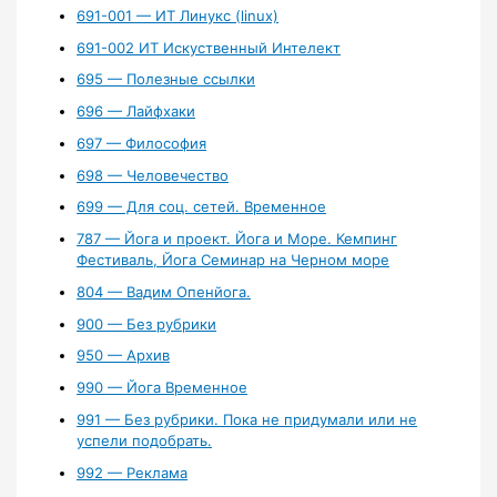
691-001 — ИТ Линукс (linux)
691-002 ИТ Искуственный Интелект
695 — Полезные ссылки
696 — Лайфхаки
697 — Философия
698 — Человечество
699 — Для соц. сетей. Временное
787 — Йога и проект. Йога и Море. Кемпинг
Фестиваль, Йога Семинар на Черном море
804 — Вадим Опенйога.
900 — Без рубрики
950 — Архив
990 — Йога Временное
991 — Без рубрики. Пока не придумали или не
успели подобрать.
992 — Реклама