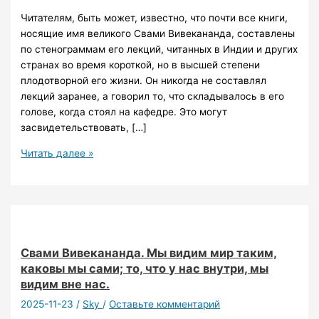
Читателям, быть может, известно, что почти все книги,
носящие имя великого Свами Вивекананда, составлены
по стенограммам его лекций, читанных в Индии и других
странах во время короткой, но в высшей степени
плодотворной его жизни. Он никогда не составлял
лекций заранее, а говорил то, что складывалось в его
голове, когда стоял на кафедре. Это могут
засвидетельствовать, […]
202
Читать далее »
Свами
Вивекананда.
Бхакти-
йога.
Свами Вивекананда. Мы видим мир таким,
каковы мы сами; то, что у нас внутри, мы
видим вне нас.
2025-11-23
/
Sky
/
Оставьте комментарий