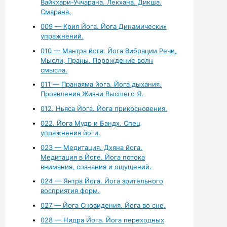
Вайкхари-Уччарана. Лекхана. Дикша.
Смарана.
009 — Крия Йога. Йога Динамических
упражнений.
010 — Мантра йога. Йога Вибрации Речи,
Мысли, Праны. Порождение волн
смысла.
011 — Пранаяма йога. Йога дыхания.
Проявления Жизни Высшего Я.
012. Ньяса Йога. Йога прикосновения.
022. Йога Мудр и Бандх. Спец
упражнения йоги.
023 — Медитация. Дхяна йога.
Медитация в Йоге. Йога потока
внимания, сознания и ощущений.
024 — Янтра Йога. Йога зрительного
восприятия форм.
027 — Йога Сновидения. Йога во сне.
028 — Нидра Йога. Йога переходных