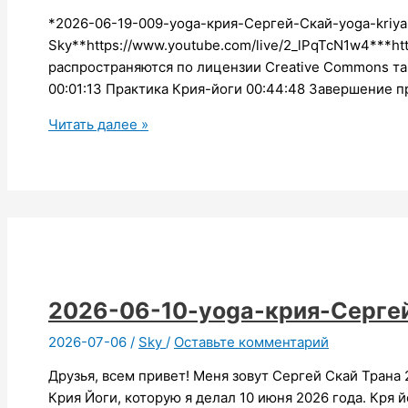
*2026-06-19-009-yoga-крия-Сергей-Скай-yoga-kriya
Sky**https://www.youtube.com/live/2_lPqTcN1w4***ht
распространяются по лицензии Creative Commons та
00:01:13 Практика Крия-йоги 00:44:48 Завершение 
2026-
Читать далее »
06-
19-
009-
yoga-
крия-
Сергей-
Скай
2026-06-10-yoga-крия-Серге
2026-07-06
/
Sky
/
Оставьте комментарий
Друзья, всем привет! Меня зовут Сергей Скай Трана
Крия Йоги, которую я делал 10 июня 2026 года. Кря 