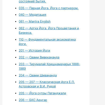
состояний бытия.
035 — Парная Йога. Йога с партнером.
040 — Медитация
061 — Mantra English
062 — Артха Йога. Йога Процветания и
Бизнеса.
110 — Фундаментальная аксиоматика
йоги.
201 — История Йоги
202 — Свами Вивекананда
203 — Тирумалай Кришнамачарья 1888-
1989
204 — Свами Шивананда
205 — 207 — Классическая йога Е.П.
Астровская и В.И. Рудой
205 — Йога сутры Патанджали
206 — БКС Аенгар