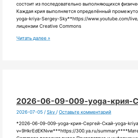
состоит из последовательно выполняющихся физиче
Каждая крия выполняется определённый промежуто
yoga-kriya-Sergey-Sky**https://www.youtube.com/li
лицензии Creative Commons
2026-
Читать далее »
06-
10-
yoga-
крия-
Сергей-
Скай
2026-06-09-009-yoga-крия-С
2026-07-05
/
Sky
/
Оставьте комментарий
*2026-06-09-009-yoga-крия-Сергей-Скай-yoga-kriya
v=9HkrEdEKNvw***https://300.ya.ru/summary****Мат