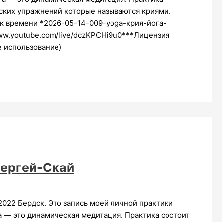
ских упражнений которые называются криями.
 времени *2026-05-14-009-yoga-крия-йога-
www.youtube.com/live/dczKPCHi9u0***Лицензия
е использование)
ергей-Скай
 2022 Бердск. Это запись моей личной практики
га — это динамическая медитация. Практика состоит