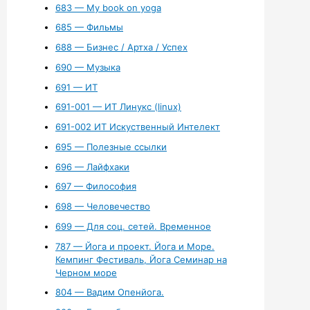
683 — My book on yoga
685 — Фильмы
688 — Бизнес / Артха / Успех
690 — Музыка
691 — ИТ
691-001 — ИТ Линукс (linux)
691-002 ИТ Искуственный Интелект
695 — Полезные ссылки
696 — Лайфхаки
697 — Философия
698 — Человечество
699 — Для соц. сетей. Временное
787 — Йога и проект. Йога и Море.
Кемпинг Фестиваль, Йога Семинар на
Черном море
804 — Вадим Опенйога.