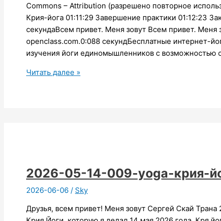
Commons – Attribution (разрешено повторное использ
Крия-йога 01:11:29 Завершение практики 01:12:23 З
секундаВсем привет. Меня зовут Всем привет. Меня 
openclass.com.0:088 секундБесплатные интернет-йо
изучения йоги единомышленников с возможностью с
2026-
Читать далее »
05-
25-
009-
yoga-
крия-
Сергей-
Скай
2026-05-14-009-yoga-крия-й
2026-06-06
/
Sky
Друзья, всем привет! Меня зовут Сергей Скай Трана
Крия Йоги, которую я делал 14 мая 2026 года. Кря й