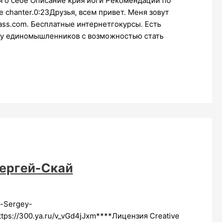
 о себе Описание крия йоги Рекомендации по
 chanter.0:23Друзья, всем привет. Меня зовут
ass.com. Бесплатные интернетгокурсы. Есть
угу единомышленников с возможностью стать
ергей-Скай
-Sergey-
tps://300.ya.ru/v_vGd4jJxm****Лицензия Creative