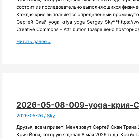
состоит из последовательно выполняющихся физиче
Каждая крия выполняется определённый промежуток
Сергей-Скай-yoga-kriya-yoga-Sergey-Sky**https://
Creative Commons – Attribution (разрешено повторно
2026-
Читать далее »
05-
14-
009-
yoga-
крия-
йога-
Сергей-
Скай
2026-05-08-009-yoga-крия-С
2026-05-26
/
Sky
Друзья, всем привет! Меня зовут Сергей Скай Трана
Крия Йоги, которую я делал 8 мая 2026 года. Кря йо