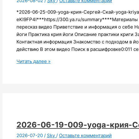
2026-08-02
/
Sky
/
Оставьте комментарий
*2026-06-25-009-yoga-крия-Сергей-Скай-yoga-kriya-
eKI9FP4I***https://300.ya.ru/summary****Материал
пересказ видео Приветствие и информация о себе Н
йоги Практика крия йоги Описание практики криги 
Контактная информация Знакомство с подходом в йо
действию В этом видео Поиск в расшифровке0:011 сек
2026-
Читать далее »
06-
25-
009-
yoga-
крия-
Сергей-
Скай
2026-06-19-009-yoga-крия-С
2026-07-20
/
Sky
/
Оставьте комментарий