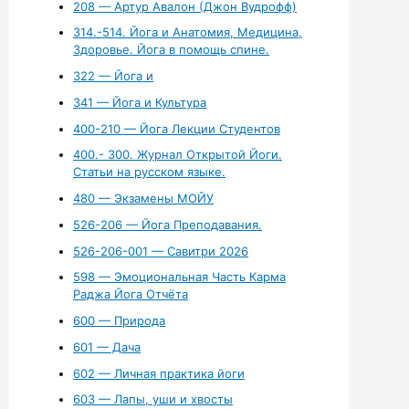
208 — Артур Авалон (Джон Вудрофф)
314.-514. Йога и Анатомия, Медицина,
Здоровье. Йога в помощь спине.
322 — Йога и
341 — Йога и Культура
400-210 — Йога Лекции Студентов
400.- 300. Журнал Открытой Йоги.
Статьи на русском языке.
480 — Экзамены МОЙУ
526-206 — Йога Преподавания.
526-206-001 — Савитри 2026
598 — Эмоциональная Часть Карма
Раджа Йога Отчёта
600 — Природа
601 — Дача
602 — Личная практика йоги
603 — Лапы, уши и хвосты