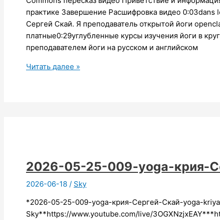
Commons пересказ видео Приветствие и информация
практике Завершение Расшифровка видео 0:03dans le
Сергей Скай. Я преподаватель открытой йоги opencl
платные0:29углубленные курсы изучения йоги в кр
преподавателем йоги на русском и английском
2026-
Читать далее »
06-
09-
009-
yoga-
крия-
Сергей-
Скай
2026-05-25-009-yoga-крия-С
2026-06-18
/
Sky
*2026-05-25-009-yoga-крия-Сергей-Скай-yoga-kriya
Sky**https://www.youtube.com/live/3OGXNzjxEAY***ht