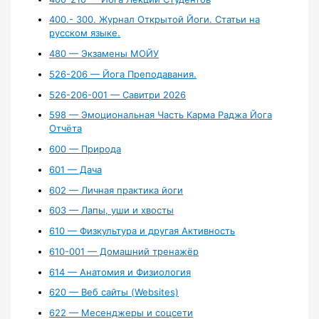
400.- 300. Журнал Открытой Йоги. Статьи на
русском языке.
480 — Экзамены МОЙУ
526-206 — Йога Преподавания.
526-206-001 — Савитри 2026
598 — Эмоциональная Часть Карма Раджа Йога
Отчёта
600 — Природа
601 — Дача
602 — Личная практика йоги
603 — Лапы, уши и хвосты
610 — Физкультура и другая Активность
610-001 — Домашний тренажёр
614 — Анатомия и Физиология
620 — Веб сайты (Websites)
622 — Месенджеры и соцсети