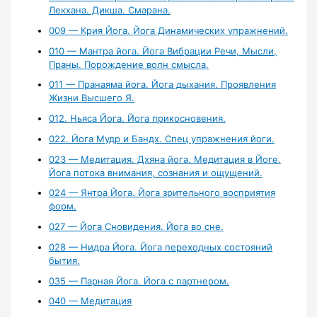
Лекхана. Дикша. Смарана.
009 — Крия Йога. Йога Динамических упражнений.
010 — Мантра йога. Йога Вибрации Речи, Мысли,
Праны. Порождение волн смысла.
011 — Пранаяма йога. Йога дыхания. Проявления
Жизни Высшего Я.
012. Ньяса Йога. Йога прикосновения.
022. Йога Мудр и Бандх. Спец упражнения йоги.
023 — Медитация. Дхяна йога. Медитация в Йоге.
Йога потока внимания, сознания и ощущений.
024 — Янтра Йога. Йога зрительного восприятия
форм.
027 — Йога Сновидения. Йога во сне.
028 — Нидра Йога. Йога переходных состояний
бытия.
035 — Парная Йога. Йога с партнером.
040 — Медитация