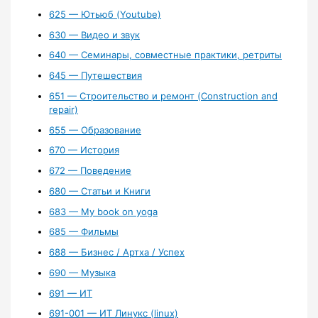
625 — Ютьюб (Youtube)
630 — Видео и звук
640 — Семинары, совместные практики, ретриты
645 — Путешествия
651 — Строительство и ремонт (Construction and
repair)
655 — Образование
670 — История
672 — Поведение
680 — Статьи и Книги
683 — My book on yoga
685 — Фильмы
688 — Бизнес / Артха / Успех
690 — Музыка
691 — ИТ
691-001 — ИТ Линукс (linux)