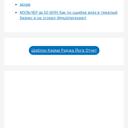
архив
МУЛЬЧЕР за 50 МЛН Как по ошибке влез в тяжелый
бизнес и не сгорел ‪@mulcherexpert‬​
Шаблон Карма Раджа Йога Отчет