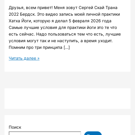
Друзья, всем привет! Меня зовут Сергей Скай Трана
2022 Бердск. Это видео запись моей личной практики
Хатха Йоги, которую я делал 5 февраля 2026 года
Самые лучшие условия для практики йоги это те что
есть сейчас. Надо пользоваться тем что есть, лучшие
условия могут так и не наступить, а время уходит.
Помним про три принципа […]
2026-
Читать далее »
03-
05-
006-
yoga-
хатха-
Сергей-
Скай
Поиск