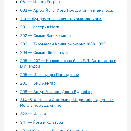
061 — Mantra English
062 — Артха Йога. Йога Процветания и Бизнеса.
110 — Фундаментальная аксиоматика йоги.
201 — История Йоги
202 — Свами Вивекананда
203 — Тирумалай Кришнамачарья 1888-1989
204 — Свами Шивананда
205 — 207 — Классическая йога Е.П. Астровская и
В.И. Рудой
205 — Йога сутры Патанджали
206 — БКС Аенгар
208 — Артур Авалон (Джон Вудрофф)
314.-514. Йога и Анатомия, Медицина, Здоровье.
Йога в помощь спине.
322 — Йога и
341 — Йога и Культура
400-210 — Йога Лекции Студентов