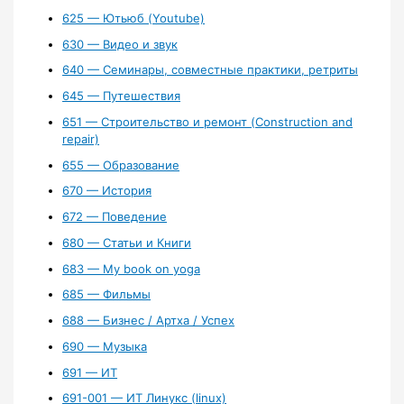
625 — Ютьюб (Youtube)
630 — Видео и звук
640 — Семинары, совместные практики, ретриты
645 — Путешествия
651 — Строительство и ремонт (Construction and
repair)
655 — Образование
670 — История
672 — Поведение
680 — Статьи и Книги
683 — My book on yoga
685 — Фильмы
688 — Бизнес / Артха / Успех
690 — Музыка
691 — ИТ
691-001 — ИТ Линукс (linux)