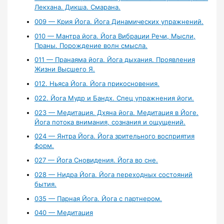
Лекхана. Дикша. Смарана.
009 — Крия Йога. Йога Динамических упражнений.
010 — Мантра йога. Йога Вибрации Речи, Мысли,
Праны. Порождение волн смысла.
011 — Пранаяма йога. Йога дыхания. Проявления
Жизни Высшего Я.
012. Ньяса Йога. Йога прикосновения.
022. Йога Мудр и Бандх. Спец упражнения йоги.
023 — Медитация. Дхяна йога. Медитация в Йоге.
Йога потока внимания, сознания и ощущений.
024 — Янтра Йога. Йога зрительного восприятия
форм.
027 — Йога Сновидения. Йога во сне.
028 — Нидра Йога. Йога переходных состояний
бытия.
035 — Парная Йога. Йога с партнером.
040 — Медитация