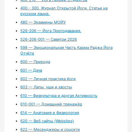
400.- 300. Журнал Открытой Йоги. Статьи на
русском языке.
480 — Экзамены МОЙУ
526-206 — Йога Преподавания.
526-206-001 — Савитри 2026
598 — Эмоциональная Часть Карма Раджа Йога
Отчёта
600 — Природа
601 — Дача
602 — Личная практика йоги
603 — Лапы, уши и хвосты
610 — Физкультура и другая Активность
610-001 — Домашний тренажёр
614 — Анатомия и Физиология
620 — Веб сайты (Websites)
622 — Месенджеры и соцсети