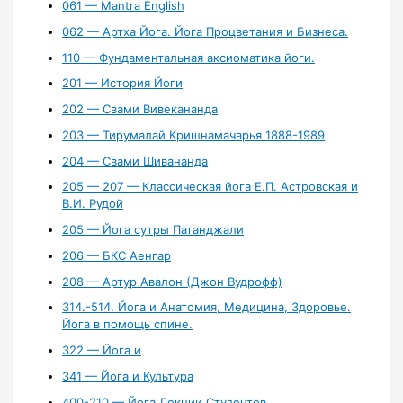
061 — Mantra English
062 — Артха Йога. Йога Процветания и Бизнеса.
110 — Фундаментальная аксиоматика йоги.
201 — История Йоги
202 — Свами Вивекананда
203 — Тирумалай Кришнамачарья 1888-1989
204 — Свами Шивананда
205 — 207 — Классическая йога Е.П. Астровская и
В.И. Рудой
205 — Йога сутры Патанджали
206 — БКС Аенгар
208 — Артур Авалон (Джон Вудрофф)
314.-514. Йога и Анатомия, Медицина, Здоровье.
Йога в помощь спине.
322 — Йога и
341 — Йога и Культура
400-210 — Йога Лекции Студентов