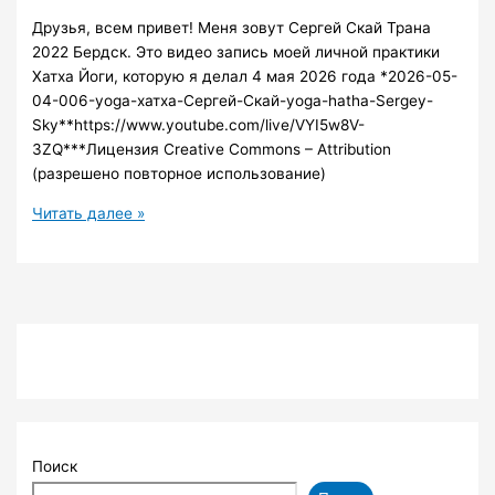
Друзья, всем привет! Меня зовут Сергей Скай Трана
2022 Бердск. Это видео запись моей личной практики
Хатха Йоги, которую я делал 4 мая 2026 года *2026-05-
04-006-yoga-хатха-Сергей-Скай-yoga-hatha-Sergey-
Sky**https://www.youtube.com/live/VYI5w8V-
3ZQ***Лицензия Creative Commons – Attribution
(разрешено повторное использование)
2026-
Читать далее »
05-
04-
006-
yoga-
хатха-
Сергей-
Скай
Поиск