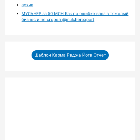
архив
МУЛЬЧЕР за 50 МЛН Как по ошибке влез в тяжелый
бизнес и не сгорел ‪@mulcherexpert‬​
Шаблон Карма Раджа Йога Отчет