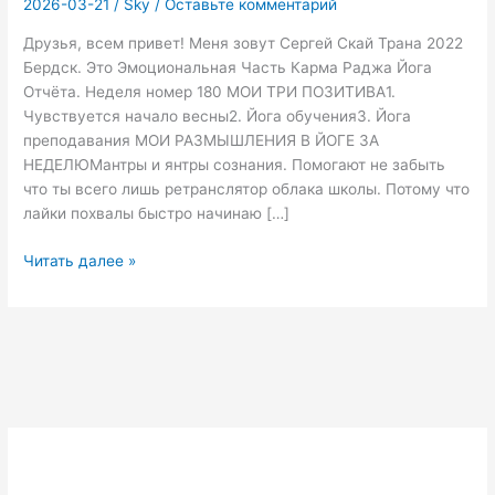
2026-03-21
/
Sky
/
Оставьте комментарий
Друзья, всем привет! Меня зовут Сергей Скай Трана 2022
Бердск. Это Эмоциональная Часть Карма Раджа Йога
Отчёта. Неделя номер 180 МОИ ТРИ ПОЗИТИВА1.
Чувствуется начало весны2. Йога обучения3. Йога
преподавания МОИ РАЗМЫШЛЕНИЯ В ЙОГЕ ЗА
НЕДЕЛЮМантры и янтры сознания. Помогают не забыть
что ты всего лишь ретранслятор облака школы. Потому что
лайки похвалы быстро начинаю […]
598
Читать далее »
Неделя
номер
180
Йога
блог