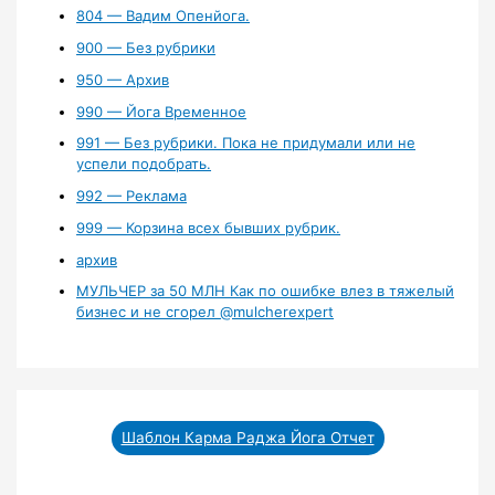
804 — Вадим Опенйога.
900 — Без рубрики
950 — Архив
990 — Йога Временное
991 — Без рубрики. Пока не придумали или не
успели подобрать.
992 — Реклама
999 — Корзина всех бывших рубрик.
архив
МУЛЬЧЕР за 50 МЛН Как по ошибке влез в тяжелый
бизнес и не сгорел ‪@mulcherexpert‬​
Шаблон Карма Раджа Йога Отчет