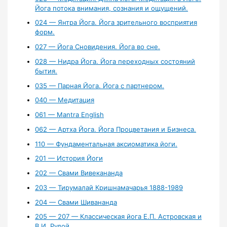
Йога потока внимания, сознания и ощущений.
024 — Янтра Йога. Йога зрительного восприятия
форм.
027 — Йога Сновидения. Йога во сне.
028 — Нидра Йога. Йога переходных состояний
бытия.
035 — Парная Йога. Йога с партнером.
040 — Медитация
061 — Mantra English
062 — Артха Йога. Йога Процветания и Бизнеса.
110 — Фундаментальная аксиоматика йоги.
201 — История Йоги
202 — Свами Вивекананда
203 — Тирумалай Кришнамачарья 1888-1989
204 — Свами Шивананда
205 — 207 — Классическая йога Е.П. Астровская и
В.И. Рудой