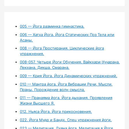
005 — Йога разминка гимнастика.
006 — Хатха Йога. Йога Статических Поз Тела или
Асаны.
008 — Йога Простирания. Циклические йога
упражнения.
008-057. Четыре Йоги Обучения. Вайкхари-Уччарана.
Лекхана. Дикша. Смарана.
009 — Крия Йога. Йога Динамических упражнений.
010 — Мантра йога. Йога Вибрации Речи, Мысли,
Праны. Порождение волн смысла.
011 — Пранаяма йога. Йога дыхания. Проявления
Жизни Высшего Я.
012. Ньяса Йога. Йога прикосновения.
022. Йога Мудр и Бандх. Спец упражнения йоги.
023 — Медитация. Дхяна йога. Медитация в Йоге.