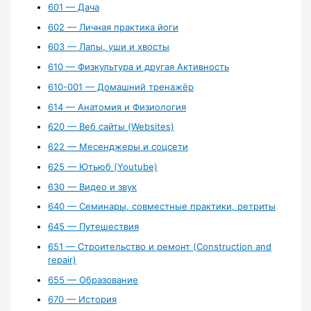
601 — Дача
602 — Личная практика йоги
603 — Лапы, уши и хвосты
610 — Физкультура и другая Активность
610-001 — Домашний тренажёр
614 — Анатомия и Физиология
620 — Веб сайты (Websites)
622 — Месенджеры и соцсети
625 — Ютьюб (Youtube)
630 — Видео и звук
640 — Семинары, совместные практики, ретриты
645 — Путешествия
651 — Строительство и ремонт (Construction and
repair)
655 — Образование
670 — История