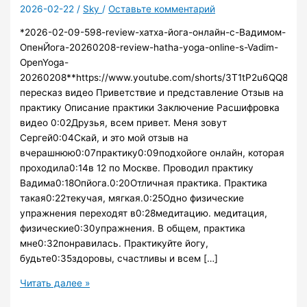
2026-02-22
/
Sky
/
Оставьте комментарий
*2026-02-09-598-review-хатха-йога-онлайн-с-Вадимом-
ОпенЙога-20260208-review-hatha-yoga-online-s-Vadim-
OpenYoga-
20260208**https://www.youtube.com/shorts/3T1tP2u6QQ8***htt
пересказ видео Приветствие и представление Отзыв на
практику Описание практики Заключение Расшифровка
видео 0:02Друзья, всем привет. Меня зовут
Сергей0:04Скай, и это мой отзыв на
вчерашнюю0:07практику0:09подхойоге онлайн, которая
проходила0:14в 12 по Москве. Проводил практику
Вадима0:18Опйога.0:20Отличная практика. Практика
такая0:22текучая, мягкая.0:25Одно физические
упражнения переходят в0:28медитацию. медитация,
физические0:30упражнения. В общем, практика
мне0:32понравилась. Практикуйте йогу,
будьте0:35здоровы, счастливы и всем […]
598
Читать далее »
отзыв