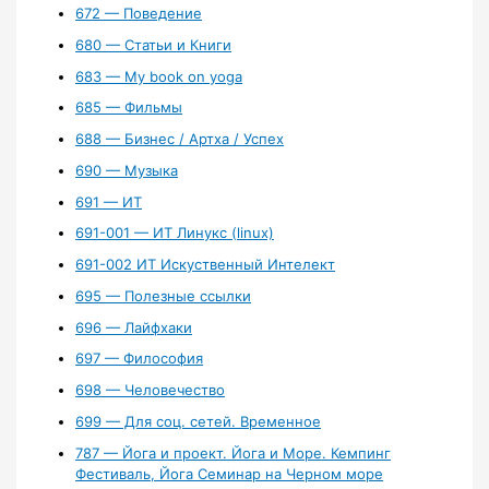
672 — Поведение
680 — Статьи и Книги
683 — My book on yoga
685 — Фильмы
688 — Бизнес / Артха / Успех
690 — Музыка
691 — ИТ
691-001 — ИТ Линукс (linux)
691-002 ИТ Искуственный Интелект
695 — Полезные ссылки
696 — Лайфхаки
697 — Философия
698 — Человечество
699 — Для соц. сетей. Временное
787 — Йога и проект. Йога и Море. Кемпинг
Фестиваль, Йога Семинар на Черном море