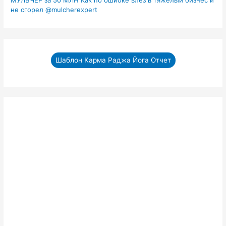
МУЛЬЧЕР за 50 МЛН Как по ошибке влез в тяжелый бизнес и
не сгорел ‪@mulcherexpert‬​
Шаблон Карма Раджа Йога Отчет