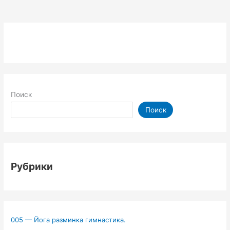
Сне:
Изучай
Английский
Язык
без
усилий!
Английский
Язык
Поиск
Поиск
Рубрики
005 — Йога разминка гимнастика.