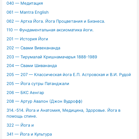
040 — Медитация
061 — Mantra English
062 — Артха Йога. Йога Процветания и Бизнеса.
110 — Фундаментальная аксиоматика йоги.
201 — История Йоги
202 — Свами Вивекананда
203 — Тирумалай Кришнамачарья 1888-1989
204 — Свами Шивананда
205 — 207 — Классическая йога Е.П. Астровская и В.И. Рудой
205 — Йога сутры Патанджали
206 — БКС Аенгар
208 — Артур Авалон (Джон Вудрофф)
314.-514. Йога и Анатомия, Медицина, Здоровье. Йога в
помощь спине.
322 — Йога и
341 — Йога и Культура