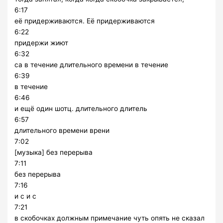
6:17
её придерживаются. Её придерживаются
6:22
придержи жиют
6:32
са в течение длительного времени в течение
6:39
в течение
6:46
и ещё один шотц. длительного длитель
6:57
длительного времени врени
7:02
[музыка] без перерыва
7:11
без перерыва
7:16
и с и с
7:21
в скобочках должным примечание чуть опять не сказал