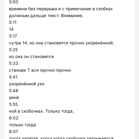
5:00
времени без перерыва и с примечание в скобках
должным дальше текст. Внимание,
5:11
14
5:17
сутра 14, но она становится прочно укоренённой,
5:25
но она он становится
5:33
станови Т вся прочно прочно
5:41
укоренённой уко
5:48
ренё
5:55
ной в скобочках. Только тогда,
6:02
только тогда
6:07
тогда запятая, когда когда скобочка закрывается,