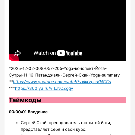
*2025-12-02-008-057-205-Yoga-конспект-Йога-
Сутры-11-16-Патанджали-Сергей-Скай-Yoga-summary
**
https://www.youtube.com/watch?v=kkVpsrKNCGs
***
https://300.ya.ru/v_IJNCZgqv
Таймкоды
00:00:01 Введение
Сергей Скай, преподаватель открытой йоги,
представляет себя и свой курс.