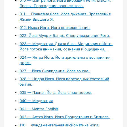
010 — Мантра йога. Йога Вибрации Речи, Мысли,
Праны. Порождение волн смысла.
011 — Пранаяма йога. Йога дыхания. Проявления
Жизни Высшего Я.
012. Ньяса Йога. Йога прикосновения.
022. Йога Мудр и Бандх. Спец упражнения йоги.
023 — Медитация. Дхяна йога. Медитация в Йоге.
Йога потока внимания, сознания и ощущений.
024 — Янтра Йога. Йога зрительного восприятия
форм.
027 — Йога Сновидения. Йога во сне.
028 — Нидра Йога. Йога переходных состояний
бытия.
035 — Парная Йога. Йога с партнером.
040 — Медитация
061 — Mantra English
062 — Артха Йога. Йога Процветания и Бизнеса.
110 — Фундаментальная аксиоматика йоги.