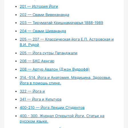
201 — История Йоги
202 — Свами Вивекананда
203 — Тирумалай Кришнамачарья 1888-1989
204 — Свами Шивананда
205 — 207 — Классическая йога Е.П. Астровская и
В.И. Рудой
205 — Йога сутры Патанджали
206 — БКС Аенгар
208 — Артур Авалон (Джон Вудрофф)
314.-514. Йога и Анатомия, Медицина, Здоровье.
Йога в помощь спине.
322 — Йога и
341 — Йога и Культура
400-210 — Йога Лекции Студентов
400.- 300. Журнал Открытой Йоги. Статьи на
русском языке.