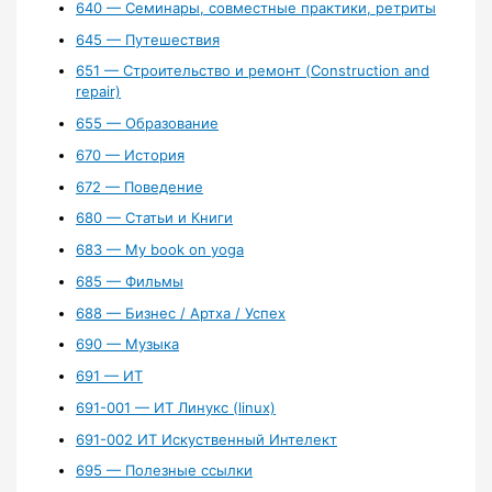
640 — Семинары, совместные практики, ретриты
645 — Путешествия
651 — Строительство и ремонт (Construction and
repair)
655 — Образование
670 — История
672 — Поведение
680 — Статьи и Книги
683 — My book on yoga
685 — Фильмы
688 — Бизнес / Артха / Успех
690 — Музыка
691 — ИТ
691-001 — ИТ Линукс (linux)
691-002 ИТ Искуственный Интелект
695 — Полезные ссылки