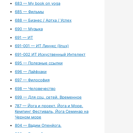
683 — My book on yoga
685 — Фильмы
688 — Бизнес / Артха / Успех
690 — Музыка
691 — ИТ
691-001 — ИТ Линукс (linux)
691-002 ИТ Искуственный Интелект
695 — Полезные ссылки
696 — Лайфхаки
697 — Философия
698 — Человечество
699 — Для соц. сетей. Временное
787 — Йога и проект. Йога и Море.
Кемпинг Фестиваль, Йога Семинар на
Черном море
804 — Вадим Опенйога.