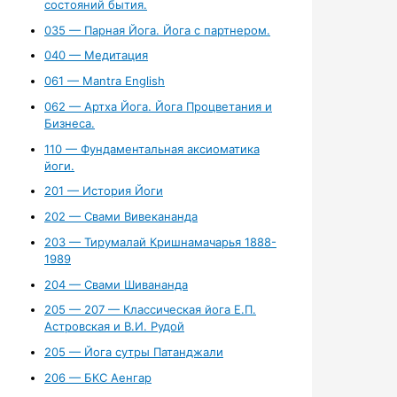
состояний бытия.
035 — Парная Йога. Йога с партнером.
040 — Медитация
061 — Mantra English
062 — Артха Йога. Йога Процветания и
Бизнеса.
110 — Фундаментальная аксиоматика
йоги.
201 — История Йоги
202 — Свами Вивекананда
203 — Тирумалай Кришнамачарья 1888-
1989
204 — Свами Шивананда
205 — 207 — Классическая йога Е.П.
Астровская и В.И. Рудой
205 — Йога сутры Патанджали
206 — БКС Аенгар