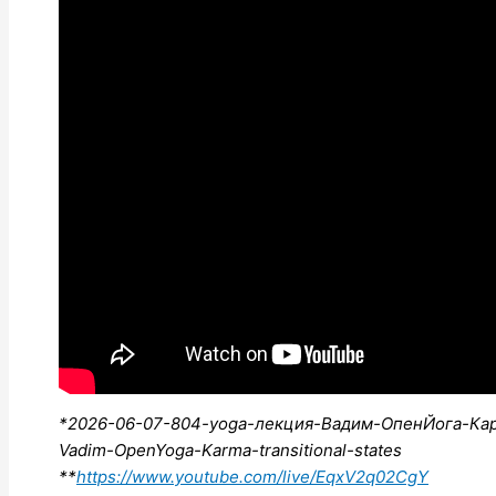
*2026-06-07-804-yoga-лекция-Вадим-ОпенЙога-Кар
Vadim-OpenYoga-Karma-transitional-states
**
https://www.youtube.com/live/EqxV2q02CgY