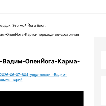
ердск. Это мой Йога Блог.
дим-ОпенЙога-Карма-переходные-состояния
я-Вадим-ОпенЙога-Карма-
2026-06-07-804-yoga-лекция-Вадим-
 комментарий