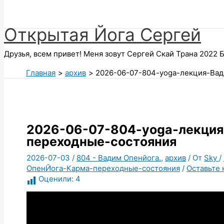
Поиск
Открытая Йога Сергей
Друзья, всем привет! Меня зовут Сергей Скай Трана 2022 Б
Главная
архив
2026-06-07-804-yoga-лекция-Ва
2026-06-07-804-yoga-лекци
переходные-состояния
2026-07-03
/
804 - Вадим Опенйога.
,
архив
/ От
Sky
/
ОпенЙога-Карма-переходные-состояния
/
Оставьте
Оценили:
4