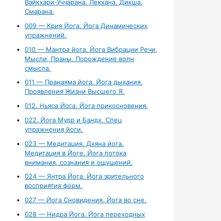
Вайкхари-Уччарана. Лекхана. Дикша.
Смарана.
009 — Крия Йога. Йога Динамических
упражнений.
010 — Мантра йога. Йога Вибрации Речи,
Мысли, Праны. Порождение волн
смысла.
011 — Пранаяма йога. Йога дыхания.
Проявления Жизни Высшего Я.
012. Ньяса Йога. Йога прикосновения.
022. Йога Мудр и Бандх. Спец
упражнения йоги.
023 — Медитация. Дхяна йога.
Медитация в Йоге. Йога потока
внимания, сознания и ощущений.
024 — Янтра Йога. Йога зрительного
восприятия форм.
027 — Йога Сновидения. Йога во сне.
028 — Нидра Йога. Йога переходных