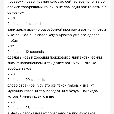
проверки правописания которую сейчас все использ со
своими товарищами конечно не сам один вот то есть я в
основном
2:04
2 minutes, 4 seconds
занимался именно разработкой программ вот ну и потом
уже пришёл в Рамблер когда Крюков уже его сделал
чтобы
2:12
2 minutes, 12 seconds
сделать новый хороший поисковик с лингвистическим
значит наполнением и так далее вот Гуру — это же
вообще такое
2:20
2 minutes, 20 seconds
слово странное Гуру это же такой грязный значит
мужчина который там бородатый с безумным видом
который живёт где-то в ще
2:28
2 minutes, 28 seconds
в Индии рассказывает побасенки да про духовное