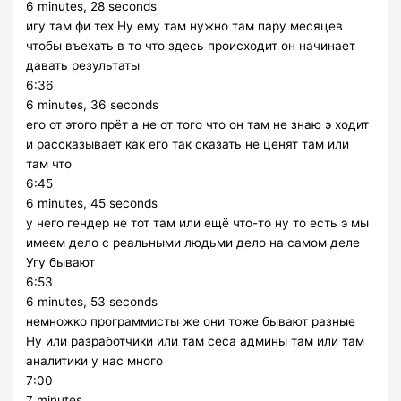
6 minutes, 28 seconds
игу там фи тех Ну ему там нужно там пару месяцев
чтобы въехать в то что здесь происходит он начинает
давать результаты
6:36
6 minutes, 36 seconds
его от этого прёт а не от того что он там не знаю э ходит
и рассказывает как его так сказать не ценят там или
там что
6:45
6 minutes, 45 seconds
у него гендер не тот там или ещё что-то ну то есть э мы
имеем дело с реальными людьми дело на самом деле
Угу бывают
6:53
6 minutes, 53 seconds
немножко программисты же они тоже бывают разные
Ну или разработчики или там сеса админы там или там
аналитики у нас много
7:00
7 minutes