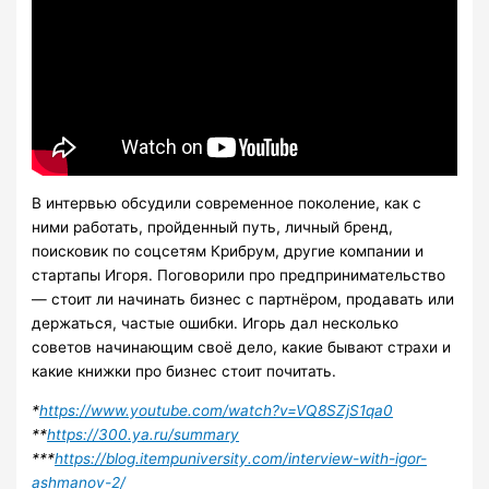
В интервью обсудили современное поколение, как с
ними работать, пройденный путь, личный бренд,
поисковик по соцсетям Крибрум, другие компании и
стартапы Игоря. Поговорили про предпринимательство
— стоит ли начинать бизнес с партнёром, продавать или
держаться, частые ошибки. Игорь дал несколько
советов начинающим своё дело, какие бывают страхи и
какие книжки про бизнес стоит почитать.
*
https://www.youtube.com/watch?v=VQ8SZjS1qa0
**
https://300.ya.ru/summary
***
https://blog.itempuniversity.com/interview-with-igor-
ashmanov-2/