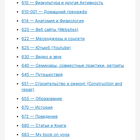
610 — Физкультура и другая Активность
610-001 — Домашний тренажёр
614 — Анатомия и Физиология
620 — Веб сайты (Websites)
622 — Месенджеры и соцсети
625 — Ютьюб (Youtube)
630 — Видео и звук
640 — Семинары, совместные практики, ретриты
645 — Путешествия
651 — Строительство и ремонт (Construction and
repair)
655 — Образование
670 — История
672 — Поведение
680 — Статьи и Книги
683 — My book on yoga