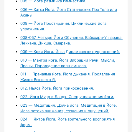
005 — Йога разминка гимнастика.
006 — Хатха Йога. Йога Статических Поз Тела или
Асаны.
008 — Йога Простирания. Циклические йога
упражнения.
008-057. Четыре Йоги Обучения. Вайкхари-Уччарана.
Лекхана. Дикша. Смарана.
009 — Крия Йога. Йога Динамических упражнений.
010 — Мантра йога. Йога Вибрации Речи, Мысли,
Праны. Порождение волн смысла.
011 — Пранаяма йога. Йога дыхания. Проявления
Жизни Высшего Я.
012. Ньяса Йога. Йога прикосновения.
022. Йога Мудр и Бандх. Спец упражнения йоги.
023 — Медитация. Дхяна йога. Медитация в Йоге.
Йога потока внимания, сознания и ощущений.
024 — Янтра Йога. Йога зрительного восприятия
форм.