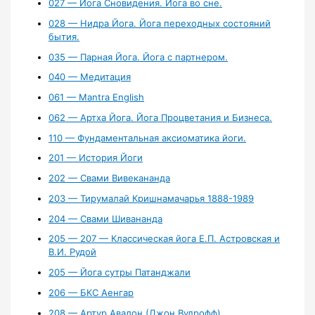
027 — Йога Сновидения. Йога во сне.
028 — Нидра Йога. Йога переходных состояний
бытия.
035 — Парная Йога. Йога с партнером.
040 — Медитация
061 — Mantra English
062 — Артха Йога. Йога Процветания и Бизнеса.
110 — Фундаментальная аксиоматика йоги.
201 — История Йоги
202 — Свами Вивекананда
203 — Тирумалай Кришнамачарья 1888-1989
204 — Свами Шивананда
205 — 207 — Классическая йога Е.П. Астровская и
В.И. Рудой
205 — Йога сутры Патанджали
206 — БКС Аенгар
208 — Артур Авалон (Джон Вудрофф)