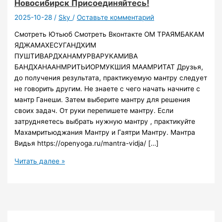
Новосибирск Присоединяйтесь!
2025-10-28
/
Sky
/
Оставьте комментарий
Смотреть Ютьюб Смотреть Вконтакте ОМ ТРАЯМБАКАМ
ЯДЖАМАХЕСУГАНДХИМ
ПУШТИВАРДХАНАМУРВАРУКАМИВА
БАНДХАНААНМРИТЬИОРМУКШИЯ МААМРИТАТ Друзья,
до получения результата, практикуемую мантру следует
не говорить другим. Не знаете с чего начать начните с
мантр Ганеши. Затем выберите мантру для решения
своих задач. От руки перепишете мантру. Если
затрудняетесь выбрать нужную мантру , практикуйте
Махамритьюджания Мантру и Гаятри Мантру. Мантра
Видья https://openyoga.ru/mantra-vidja/ […]
010
Читать далее »
Мантра
Махамритьюнджайя
Медитация
для
всех