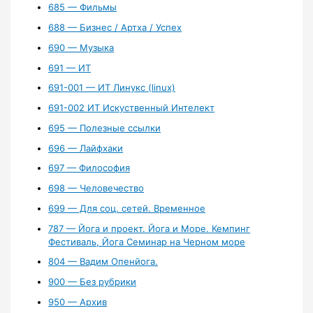
685 — Фильмы
688 — Бизнес / Артха / Успех
690 — Музыка
691 — ИТ
691-001 — ИТ Линукс (linux)
691-002 ИТ Искуственный Интелект
695 — Полезные ссылки
696 — Лайфхаки
697 — Философия
698 — Человечество
699 — Для соц. сетей. Временное
787 — Йога и проект. Йога и Море. Кемпинг
Фестиваль, Йога Семинар на Черном море
804 — Вадим Опенйога.
900 — Без рубрики
950 — Архив