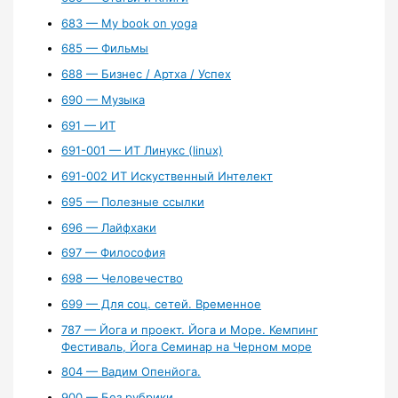
683 — My book on yoga
685 — Фильмы
688 — Бизнес / Артха / Успех
690 — Музыка
691 — ИТ
691-001 — ИТ Линукс (linux)
691-002 ИТ Искуственный Интелект
695 — Полезные ссылки
696 — Лайфхаки
697 — Философия
698 — Человечество
699 — Для соц. сетей. Временное
787 — Йога и проект. Йога и Море. Кемпинг
Фестиваль, Йога Семинар на Черном море
804 — Вадим Опенйога.
900 — Без рубрики