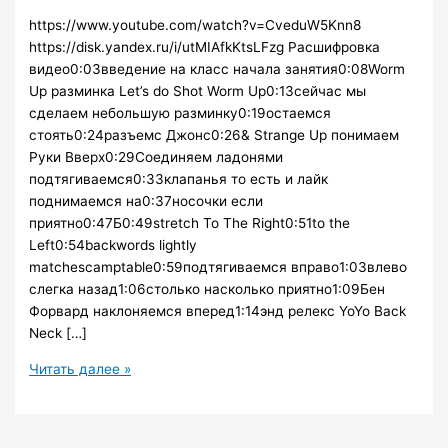
https://www.youtube.com/watch?v=CveduW5Knn8
https://disk.yandex.ru/i/utMIAfkKtsLFzg Расшифровка
видео0:03введение на класс начала занятия0:08Worm
Up разминка Let’s do Shot Worm Up0:13сейчас мы
сделаем небольшую разминку0:19остаемся
стоять0:24разъемс Джонс0:26& Strange Up понимаем
Руки Вверх0:29Соединяем ладонями
подтягиваемся0:33клапанья то есть и лайк
поднимаемся на0:37носочки если
приятно0:47Б0:49stretch To The Right0:51to the
Left0:54backwords lightly
matchescamptable0:59подтягиваемся вправо1:03влево
слегка назад1:06столько насколько приятно1:09Бен
Форвард наклоняемся вперед1:14энд релекс YoYo Back
Neck […]
Разминка.
Читать далее »
Warm-
up
22.02.23