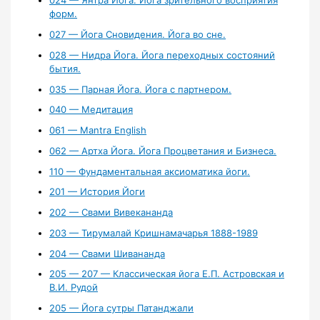
024 — Янтра Йога. Йога зрительного восприятия
форм.
027 — Йога Сновидения. Йога во сне.
028 — Нидра Йога. Йога переходных состояний
бытия.
035 — Парная Йога. Йога с партнером.
040 — Медитация
061 — Mantra English
062 — Артха Йога. Йога Процветания и Бизнеса.
110 — Фундаментальная аксиоматика йоги.
201 — История Йоги
202 — Свами Вивекананда
203 — Тирумалай Кришнамачарья 1888-1989
204 — Свами Шивананда
205 — 207 — Классическая йога Е.П. Астровская и
В.И. Рудой
205 — Йога сутры Патанджали