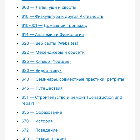
603 — Лапы, уши и хвосты
610 — Физкультура и другая Активность
610-001 — Домашний тренажёр
614 — Анатомия и Физиология
620 — Веб сайты (Websites)
622 — Месенджеры и соцсети
625 — Ютьюб (Youtube)
630 — Видео и звук
640 — Семинары, совместные практики, ретриты
645 — Путешествия
651 — Строительство и ремонт (Construction and
repair)
655 — Образование
670 — История
672 — Поведение
680 — Статьи и Книги