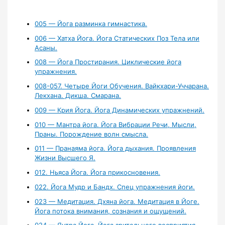
005 — Йога разминка гимнастика.
006 — Хатха Йога. Йога Статических Поз Тела или
Асаны.
008 — Йога Простирания. Циклические йога
упражнения.
008-057. Четыре Йоги Обучения. Вайкхари-Уччарана.
Лекхана. Дикша. Смарана.
009 — Крия Йога. Йога Динамических упражнений.
010 — Мантра йога. Йога Вибрации Речи, Мысли,
Праны. Порождение волн смысла.
011 — Пранаяма йога. Йога дыхания. Проявления
Жизни Высшего Я.
012. Ньяса Йога. Йога прикосновения.
022. Йога Мудр и Бандх. Спец упражнения йоги.
023 — Медитация. Дхяна йога. Медитация в Йоге.
Йога потока внимания, сознания и ощущений.