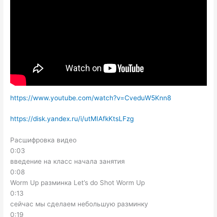
https://www.youtube.com/watch?v=CveduW5Knn8
https://disk.yandex.ru/i/utMIAfkKtsLFzg
Расшифровка видео
0:03
введение на класс начала занятия
0:08
Worm Up разминка Let’s do Shot Worm Up
0:13
сейчас мы сделаем небольшую разминку
0:19