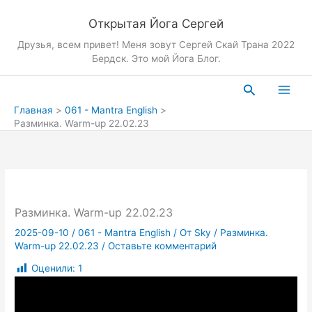
Перейти
Открытая Йога Сергей
к
содержимому
Друзья, всем привет! Меня зовут Сергей Скай Трана 2022
Бердск. Это мой Йога Блог.
Поиск
Главная
061 - Mantra English
Разминка. Warm-up 22.02.23
Разминка. Warm-up 22.02.23
2025-09-10
/
061 - Mantra English
/ От
Sky
/
Разминка.
Warm-up 22.02.23
/
Оставьте комментарий
Оценили:
1