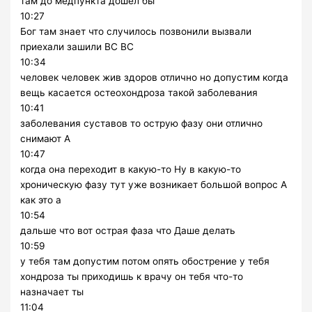
там до медпункта дошёл бы
10:27
Бог там знает что случилось позвонили вызвали
приехали зашили ВС ВС
10:34
человек человек жив здоров отлично но допустим когда
вещь касается остеохондроза такой заболевания
10:41
заболевания суставов то острую фазу они отлично
снимают А
10:47
когда она переходит в какую-то Ну в какую-то
хроническую фазу тут уже возникает большой вопрос А
как это а
10:54
дальше что вот острая фаза что Даше делать
10:59
у тебя там допустим потом опять обострение у тебя
хондроза ты приходишь к врачу он тебя что-то
назначает ты
11:04