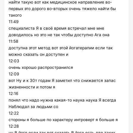
найти такую вот как медицинское направление во-
первых это дорого во-вторых очень тяжело найти бы
такого
11:49
специалиста Я в своё время встречал мне мне
доводилось но это не так чтобы доступно Ага она
11:58
доступна этот метод вот этой йогатерапии если так
можно сказать он доступен и
12:03
очень хорошо распространился
12:09
вот Ну и к 30т годам Я заметил что снижается запас
жизненности и потом я
12:16
понял что надо нужна какая-то наука наука Я всегда
Наблюдал за людьми со
12:22
стороны я больше по характеру интроверт я больше я
12:28
ну В йоге если так вот сказать В йоге есть две таких