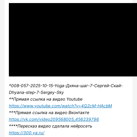
*008-057-2025-10-15-Yoga-Дхяна-шаг-7-Сергей-Скай-
Dhyana-step-7-Sergey-Sky
**Прямая ссылка на видео Youtube
https://www.youtube.com/watch?v=4Q2cM-HAcbM
***Прямая ссылка на видео Вконтакте
https://vk.com/video209568005_456239796
****Пересказ видео сделала нейросеть
https://300.ya.ru/