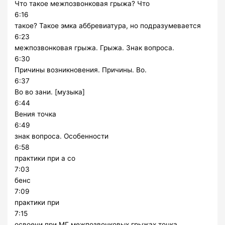
Что такое межпозвонковая грыжа? Что
6:16
такое? Такое эмка аббревиатура, но подразумевается
6:23
межпозвонковая грыжа. Грыжа. Знак вопроса.
6:30
Причины возникновения. Причины. Во.
6:37
Во во зани. [музыка]
6:44
Вения точка
6:49
знак вопроса. Особенности
6:58
практики при а со
7:03
бенс
7:09
практики при
7:15
освоени при МГ межпозвонковых грыжах точка.