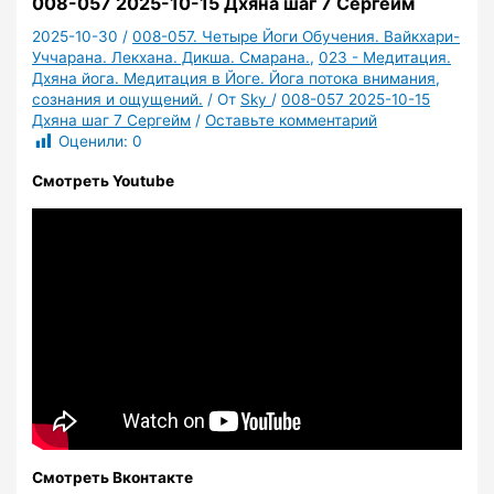
008-057 2025-10-15 Дхяна шаг 7 Сергейм
2025-10-30
/
008-057. Четыре Йоги Обучения. Вайкхари-
Уччарана. Лекхана. Дикша. Смарана.
,
023 - Медитация.
Дхяна йога. Медитация в Йоге. Йога потока внимания,
сознания и ощущений.
/ От
Sky
/
008-057 2025-10-15
Дхяна шаг 7 Сергейм
/
Оставьте комментарий
Оценили:
0
Смотреть Youtube
Смотреть Вконтакте