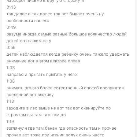
наоборот письмо в другую сторону и
0:43
так далее и так далее так вот бывает очень ну
особенности нашего
0:49
разума иногда самые разные большое количество людей
детей его нашим на у
0:56
детей наблюдается когда ребенку очень тяжело удержать
внимание вот в этом векторе слева
1:03
направо и прыгать прыгать у него
1:08
внимать это это более естественный способ восприятия
вселенной вот выживу
1:13
заходите в лес выше не вот так вот сканируйте по
строчкам вы там там там до
1:19
взглянули где там банан где опасность там и прочее
прочее вот тоже при чтении вслух очень часто