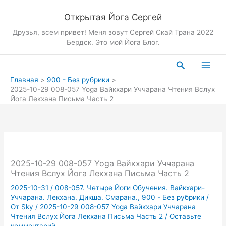
Перейти
Открытая Йога Сергей
к
содержимому
Друзья, всем привет! Меня зовут Сергей Скай Трана 2022
Бердск. Это мой Йога Блог.
Поиск
Главная
900 - Без рубрики
2025-10-29 008-057 Yoga Вайкхари Уччарана Чтения Вслух
Йога Лекхана Письма Часть 2
2025-10-29 008-057 Yoga Вайкхари Уччарана
Чтения Вслух Йога Лекхана Письма Часть 2
2025-10-31
/
008-057. Четыре Йоги Обучения. Вайкхари-
Уччарана. Лекхана. Дикша. Смарана.
,
900 - Без рубрики
/
От
Sky
/
2025-10-29 008-057 Yoga Вайкхари Уччарана
Чтения Вслух Йога Лекхана Письма Часть 2
/
Оставьте
комментарий