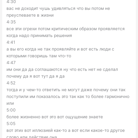
4:30
вас не доходит чушь удивляться что вы потом не
преуспеваете в жизни
4:35
все эти огрехи потом критическим образом проявляется
когда надо принимать решения
4:41
а вы его когда не так проявляйте и вот есть люди с
которыми говоришь там что-то
4:47
им они да да соглашаются ну что есть нет не сделал
почему да я вот тут да я да
4:52
тогда и у чем-то ответить не могут даже почему они так
поступили им показалось это так как то более гармонично
или
5:00
более жизненно вот это вот ощущение знаете
5:05
вот этих вот иллюзией как-то а вот если какое-то другое
слово или действие она