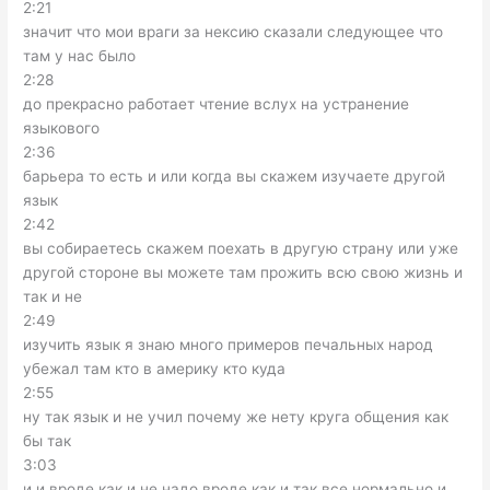
2:21
значит что мои враги за нексию сказали следующее что
там у нас было
2:28
до прекрасно работает чтение вслух на устранение
языкового
2:36
барьера то есть и или когда вы скажем изучаете другой
язык
2:42
вы собираетесь скажем поехать в другую страну или уже
другой стороне вы можете там прожить всю свою жизнь и
так и не
2:49
изучить язык я знаю много примеров печальных народ
убежал там кто в америку кто куда
2:55
ну так язык и не учил почему же нету круга общения как
бы так
3:03
и и вроде как и не надо вроде как и так все нормально и