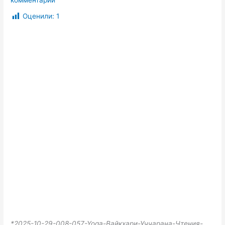
Оценили:
1
*2025-10-29-008-057-Yoga-Вайкхари-Уччарана-Чтения-