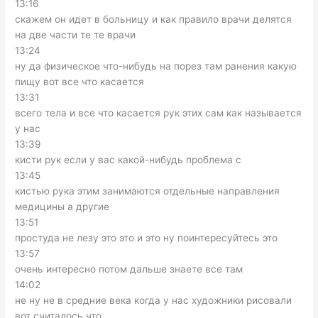
13:16
скажем он идет в больницу и как правило врачи делятся
на две части те те врачи
13:24
ну да физическое что-нибудь на порез там ранения какую
пищу вот все что касается
13:31
всего тела и все что касается рук этих сам как называется
у нас
13:39
кисти рук если у вас какой-нибудь проблема с
13:45
кистью рука этим занимаются отдельные направления
медицины а другие
13:51
простуда не лезу это это и это ну поинтересуйтесь это
13:57
очень интересно потом дальше знаете все там
14:02
не ну не в средние века когда у нас художники рисовали
вот считалось что