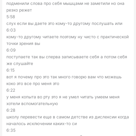
подменили слова про себя мышцами не заметили но она
резко режет
5:58
слух если вы даете это кому-то другому послушать или
6:03
кому-то другому читаете поэтому ну чисто с практической
точки зрения вы
6:09
поступаете так вы сперва записываете себя а потом себя
же слушайте
6:15
вот я почему про это так много говорю вам что можешь
коко это все про меня это
6:22
у меня копыта во рту это я не умел читать умеем меня
хотели вспомогательную
6:28
школу перевести еще в самом детстве из дислексии когда
началось исключении каких-то си
6:35