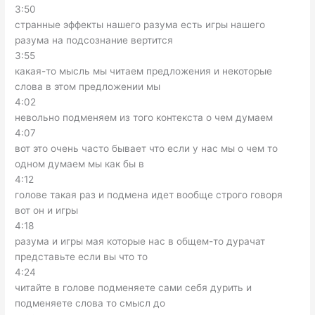
3:50
странные эффекты нашего разума есть игры нашего
разума на подсознание вертится
3:55
какая-то мысль мы читаем предложения и некоторые
слова в этом предложении мы
4:02
невольно подменяем из того контекста о чем думаем
4:07
вот это очень часто бывает что если у нас мы о чем то
одном думаем мы как бы в
4:12
голове такая раз и подмена идет вообще строго говоря
вот он и игры
4:18
разума и игры мая которые нас в общем-то дурачат
представьте если вы что то
4:24
читайте в голове подменяете сами себя дурить и
подменяете слова то смысл до