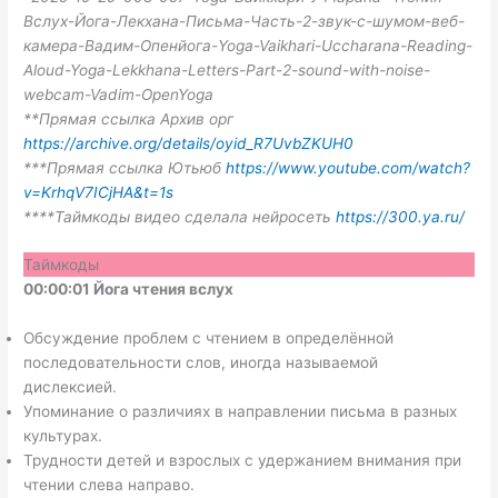
Вслух-Йога-Лекхана-Письма-Часть-2-звук-с-шумом-веб-
камера-Вадим-Опенйога-Yoga-Vaikhari-Uccharana-Reading-
Aloud-Yoga-Lekkhana-Letters-Part-2-sound-with-noise-
webcam-Vadim-OpenYoga
**Прямая ссылка Архив орг
https://archive.org/details/oyid_R7UvbZKUH0
***Прямая ссылка Ютьюб
https://www.youtube.com/watch?
v=KrhqV7ICjHA&t=1s
****Таймкоды видео сделала нейросеть
https://300.ya.ru/
Таймкоды
00:00:01 Йога чтения вслух
Обсуждение проблем с чтением в определённой
последовательности слов, иногда называемой
дислексией.
Упоминание о различиях в направлении письма в разных
культурах.
Трудности детей и взрослых с удержанием внимания при
чтении слева направо.