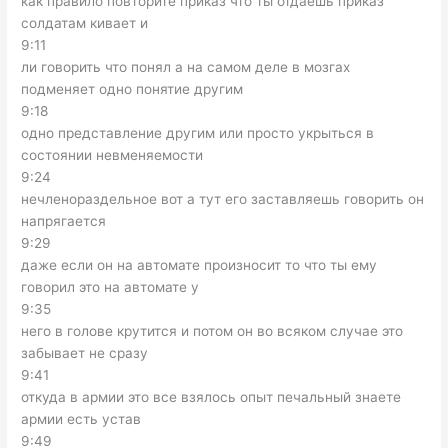
как правило повторите приказ что ты отдаешь приказ
солдатам кивает и
9:11
ли говорить что понял а на самом деле в мозгах
подменяет одно понятие другим
9:18
одно представление другим или просто укрыться в
состоянии невменяемости
9:24
нечленораздельное вот а тут его заставляешь говорить он
напрягается
9:29
даже если он на автомате произносит то что ты ему
говорил это на автомате у
9:35
него в голове крутится и потом он во всяком случае это
забывает не сразу
9:41
откуда в армии это все взялось опыт печальный знаете
армии есть устав
9:49