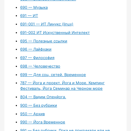
690 — Музыка
691 — ИТ
691-001 — ИТ Линукс (linux)
691-002 ИТ Искуственный Интелект
695 — Полезные ссылки
696 — Лайфхаки
697 — Философия
698 — Человечество
699 — Для соц. сетей. Временное
787 — Йога и проект. Йога и Море. Кемпинг
Фестиваль, Йога Семинар на Черном море
804 — Вадим Опенйога.
900 — Без рубрики
950 — Архив
990 — Йога Временное
991 — Без рубрики. Пока не придумали или не