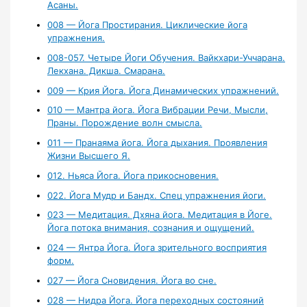
Асаны.
008 — Йога Простирания. Циклические йога
упражнения.
008-057. Четыре Йоги Обучения. Вайкхари-Уччарана.
Лекхана. Дикша. Смарана.
009 — Крия Йога. Йога Динамических упражнений.
010 — Мантра йога. Йога Вибрации Речи, Мысли,
Праны. Порождение волн смысла.
011 — Пранаяма йога. Йога дыхания. Проявления
Жизни Высшего Я.
012. Ньяса Йога. Йога прикосновения.
022. Йога Мудр и Бандх. Спец упражнения йоги.
023 — Медитация. Дхяна йога. Медитация в Йоге.
Йога потока внимания, сознания и ощущений.
024 — Янтра Йога. Йога зрительного восприятия
форм.
027 — Йога Сновидения. Йога во сне.
028 — Нидра Йога. Йога переходных состояний