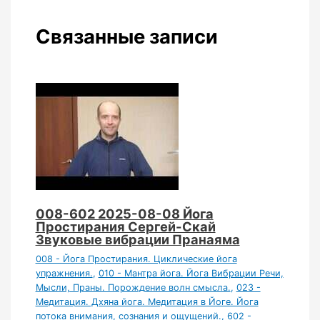
Связанные записи
008-602 2025-08-08 Йога
Простирания Сергей-Скай
Звуковые вибрации Пранаяма
008 - Йога Простирания. Циклические йога
упражнения.
,
010 - Мантра йога. Йога Вибрации Речи,
Мысли, Праны. Порождение волн смысла.
,
023 -
Медитация. Дхяна йога. Медитация в Йоге. Йога
потока внимания, сознания и ощущений.
,
602 -