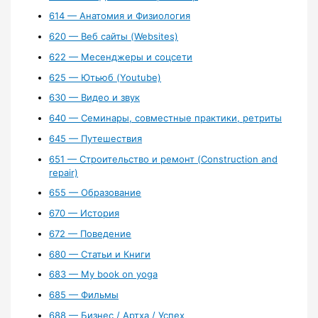
614 — Анатомия и Физиология
620 — Веб сайты (Websites)
622 — Месенджеры и соцсети
625 — Ютьюб (Youtube)
630 — Видео и звук
640 — Семинары, совместные практики, ретриты
645 — Путешествия
651 — Строительство и ремонт (Construction and
repair)
655 — Образование
670 — История
672 — Поведение
680 — Статьи и Книги
683 — My book on yoga
685 — Фильмы
688 — Бизнес / Артха / Успех