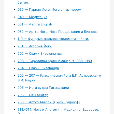
бытия.
035 — Парная Йога. Йога с партнером.
040 — Медитация
061 — Mantra English
062 — Артха Йога. Йога Процветания и Бизнеса.
110 — Фундаментальная аксиоматика йоги.
201 — История Йоги
202 — Свами Вивекананда
203 — Тирумалай Кришнамачарья 1888-1989
204 — Свами Шивананда
205 — 207 — Классическая йога Е.П. Астровская и
В.И. Рудой
205 — Йога сутры Патанджали
206 — БКС Аенгар
208 — Артур Авалон (Джон Вудрофф)
314.-514. Йога и Анатомия, Медицина, Здоровье.